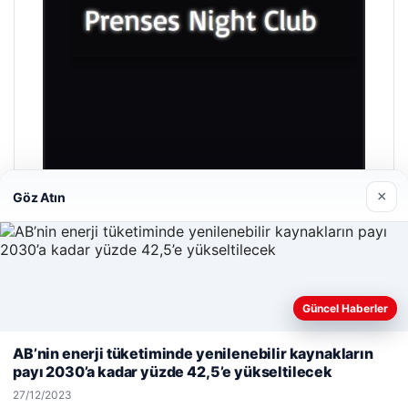
×
Göz Atın
Prenses Night Club
29/04/2026
Güncel Haberler
Web sitemizi nasıl kullandığınızı daha iyi anlayabilmek,
deneyiminizi kişiselleştirmek ve geliştirmek amacıyla çerezler
AB’nin enerji tüketiminde yenilenebilir kaynakların
kullanıyoruz.
Çerez Politikamız
payı 2030’a kadar yüzde 42,5’e yükseltilecek
Reddet
Kabul Et
© 2026 Güzel Haber – Güncel Haberler
27/12/2023