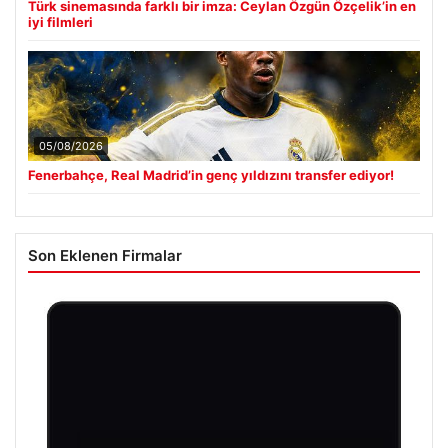
Türk sinemasında farklı bir imza: Ceylan Özgün Özçelik’in en
iyi filmleri
05/08/2026
Fenerbahçe, Real Madrid’in genç yıldızını transfer ediyor!
Son Eklenen Firmalar