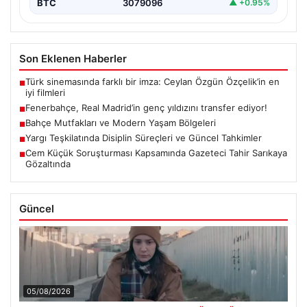
BTC
3079096
▲ +0.95%
Son Eklenen Haberler
Türk sinemasında farklı bir imza: Ceylan Özgün Özçelik’in en
■
iyi filmleri
Fenerbahçe, Real Madrid’in genç yıldızını transfer ediyor!
■
Bahçe Mutfakları ve Modern Yaşam Bölgeleri
■
Yargı Teşkilatında Disiplin Süreçleri ve Güncel Tahkimler
■
Cem Küçük Soruşturması Kapsamında Gazeteci Tahir Sarıkaya
■
Gözaltında
Güncel
05/08/2026