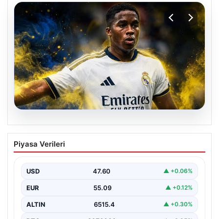
05.08.2026
Fenerbahçe, Real Madrid’in genç
Piyasa Verileri
yıldızını transfer ediyor!
USD
47.60
▲ +0.06%
EUR
55.09
▲ +0.12%
ALTIN
6515.4
▲ +0.30%