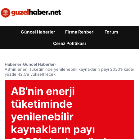
Güncel Haberler
Firma Rehberi
Forum
Çerez Politikası
Haberler
›
Güncel Haberler
›
AB’nin enerji tüketiminde yenilenebilir kaynakların payı 2030’a kadar
yüzde 42,5’e yükseltilecek
AB’nin enerji
tüketiminde
yenilenebilir
kaynakların payı