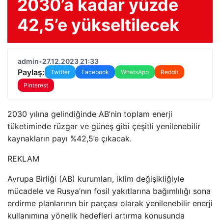
2030’a kadar yüzde
42,5’e yükseltilecek
admin
•
27.12.2023 21:33
Paylaş:
Twitter
Facebook
WhatsApp
Reddit
Pinterest
2030 yılına gelindiğinde AB’nin toplam enerji
tüketiminde rüzgar ve güneş gibi çeşitli yenilenebilir
kaynakların payı %42,5’e çıkacak.
REKLAM
Avrupa Birliği (AB) kurumları, iklim değişikliğiyle
mücadele ve Rusya’nın fosil yakıtlarına bağımlılığı sona
erdirme planlarının bir parçası olarak yenilenebilir enerji
kullanımına yönelik hedefleri artırma konusunda