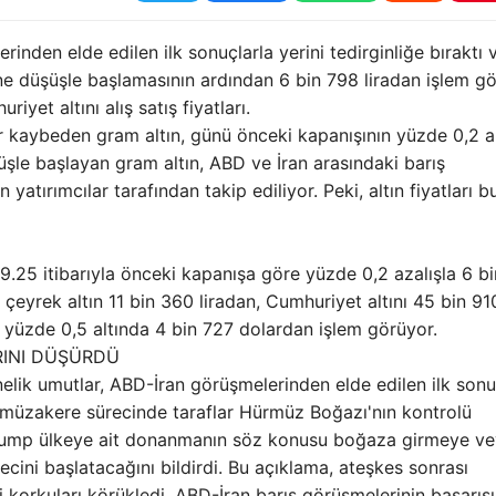
inden elde edilen ilk sonuçlarla yerini tedirginliğe bıraktı v
üne düşüşle başlamasının ardından 6 bin 798 liradan işlem gö
iyet altını alış satış fiyatları.
r kaybeden gram altın, günü önceki kapanışının yüzde 0,2 a
üşle başlayan gram altın, ABD ve İran arasındaki barış
atırımcılar tarafından takip ediliyor. Peki, altın fiyatları 
9.25 itibarıyla önceki kapanışa göre yüzde 0,2 azalışla 6 b
a çeyrek altın 11 bin 360 liradan, Cumhuriyet altını 45 bin 91
ın yüzde 0,5 altında 4 bin 727 dolardan işlem görüyor.
RINI DÜŞÜRDÜ
elik umutlar, ABD-İran görüşmelerinden elde edilen ilk sonu
en müzakere sürecinde taraflar Hürmüz Boğazı'nın kontrolü
rump ülkeye ait donanmanın söz konusu boğaza girmeye v
cini başlatacağını bildirdi. Bu açıklama, ateşkes sonrası
korkuları körükledi. ABD-İran barış görüşmelerinin başarısı