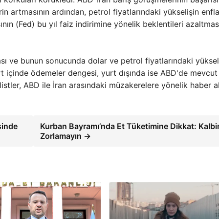
in artmasının ardından, petrol fiyatlarındaki yükselişin enfl
 (Fed) bu yıl faiz indirimine yönelik beklentileri azaltması
ası ve bunun sonucunda dolar ve petrol fiyatlarındaki yüksel
, yurt içinde ödemeler dengesi, yurt dışında ise ABD'de mevcu
nalistler, ABD ile İran arasındaki müzakerelere yönelik haber a
sinde
Kurban Bayramı’nda Et Tüketimine Dikkat: Kalbin
Zorlamayın →