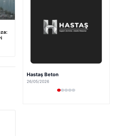
mza:
i
Prenses Night Club
29/04/2026