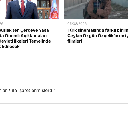
26
05/08/2026
ürlek’ten Çerçeve Yasa
Türk sinemasında farklı bir i
a Önemli Açıklamalar:
Ceylan Özgün Özçelik’in en iy
evleti İlkeleri Temelinde
filmleri
 Edilecek
nlar
*
ile işaretlenmişlerdir