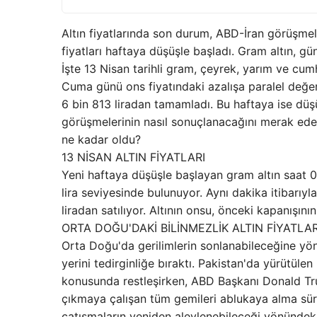
Altın fiyatlarında son durum, ABD-İran görüşmeler
fiyatları haftaya düşüşle başladı. Gram altın, g
İşte 13 Nisan tarihli gram, çeyrek, yarım ve cumhur
Cuma günü ons fiyatındaki azalışa paralel değe
6 bin 813 liradan tamamladı. Bu haftaya ise düş
görüşmelerinin nasıl sonuçlanacağını merak eden y
ne kadar oldu?
13 NİSAN ALTIN FİYATLARI
Yeni haftaya düşüşle başlayan gram altın saat 0
lira seviyesinde bulunuyor. Aynı dakika itibarıyl
liradan satılıyor. Altının onsu, önceki kapanışın
ORTA DOĞU'DAKİ BİLİNMEZLİK ALTIN FİYATLA
Orta Doğu'da gerilimlerin sonlanabileceğine yön
yerini tedirginliğe bıraktı. Pakistan'da yürütül
konusunda restleşirken, ABD Başkanı Donald T
çıkmaya çalışan tüm gemileri ablukaya alma süre
çatışmaların yeniden alevlenebileceği yönündeki 