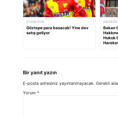
07/08/2026
06/08/20
Göztepe para basacak! Yine dev
Bakan G
satış geliyor
Hakkınd
Hukuk D
Hareket
Bir yanıt yazın
E-posta adresiniz yayınlanmayacak.
Gerekli ala
Yorum
*