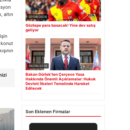
asyon
, altın
07/08/2026
Göztepe para basacak! Yine dev satış
geliyor
işin
t konut
kışının
06/08/2026
izi
Bakan Gürlek’ten Çerçeve Yasa
Hakkında Önemli Açıklamalar: Hukuk
Devleti İlkeleri Temelinde Hareket
Edilecek
Son Eklenen Firmalar