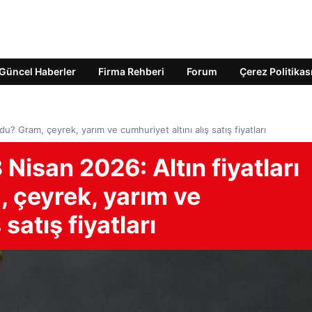
Güncel Haberler
Firma Rehberi
Forum
Çerez Politikas
oldu? Gram, çeyrek, yarım ve cumhuriyet altını alış satış fiyatları
13 Nisan 2026: Altın fiyatları
 çeyrek, yarım ve
 satış fiyatları