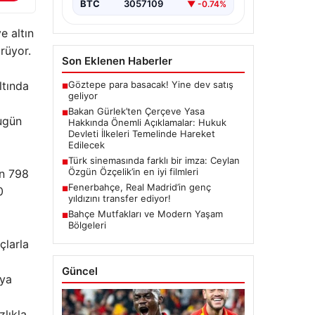
BTC
3057109
▼ -0.74%
başlatacak çerçeve yasanın
yürürlüğe girmesiyle…
e altın
rüyor.
Son Eklenen Haberler
ltında
Göztepe para basacak! Yine dev satış
■
geliyor
Bakan Gürlek’ten Çerçeve Yasa
■
bugün
Hakkında Önemli Açıklamalar: Hukuk
Devleti İlkeleri Temelinde Hareket
Edilecek
Türk sinemasında farklı bir imza: Ceylan
■
Özgün Özçelik’in en iyi filmleri
in 798
Fenerbahçe, Real Madrid’in genç
0
■
yıldızını transfer ediyor!
Bahçe Mutfakları ve Modern Yaşam
■
Bölgeleri
çlarla
Güncel
eya
zlıkla