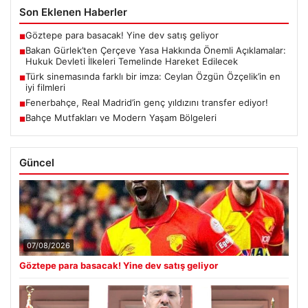
Son Eklenen Haberler
Göztepe para basacak! Yine dev satış geliyor
■
Bakan Gürlek’ten Çerçeve Yasa Hakkında Önemli Açıklamalar:
■
Hukuk Devleti İlkeleri Temelinde Hareket Edilecek
Türk sinemasında farklı bir imza: Ceylan Özgün Özçelik’in en
■
iyi filmleri
Fenerbahçe, Real Madrid’in genç yıldızını transfer ediyor!
■
Bahçe Mutfakları ve Modern Yaşam Bölgeleri
■
Güncel
07/08/2026
Göztepe para basacak! Yine dev satış geliyor