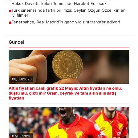
Hukuk Devleti İlkeleri Temelinde Hareket Edilecek
Türk sinemasında farklı bir imza: Ceylan Özgün Özçelik’in en
■
iyi filmleri
Fenerbahçe, Real Madrid’in genç yıldızını transfer ediyor!
■
Güncel
08/08/2026
Altın fiyatları canlı grafik 22 Mayıs: Altın fiyatları ne oldu,
düştü mü, çıktı mı? Gram, çeyrek ve tam altın alış satış
fiyatları
07/08/2026