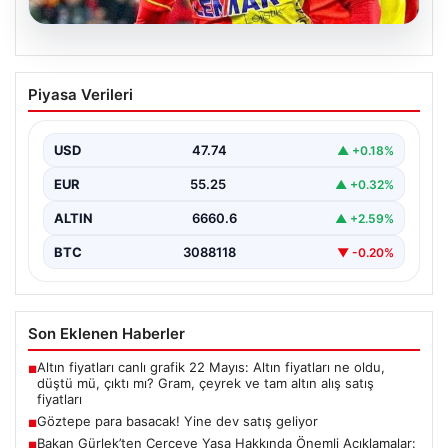
07.08.2026
Göztepe para basacak! Yine dev satış
Piyasa Verileri
geliyor
USD
47.74
▲ +0.18%
EUR
55.25
▲ +0.32%
ALTIN
6660.6
▲ +2.59%
BTC
3088118
▼ -0.20%
Son Eklenen Haberler
Altın fiyatları canlı grafik 22 Mayıs: Altın fiyatları ne oldu,
■
düştü mü, çıktı mı? Gram, çeyrek ve tam altın alış satış
fiyatları
Göztepe para basacak! Yine dev satış geliyor
■
Bakan Gürlek’ten Çerçeve Yasa Hakkında Önemli Açıklamalar:
■