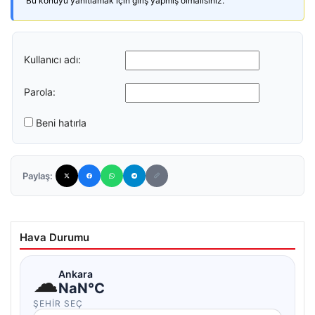
Bu konuyu yanıtlamak için giriş yapmış olmalısınız.
Kullanıcı adı:
Parola:
Beni hatırla
Paylaş:
Hava Durumu
☁
Ankara
NaN°C
ŞEHIR SEÇ