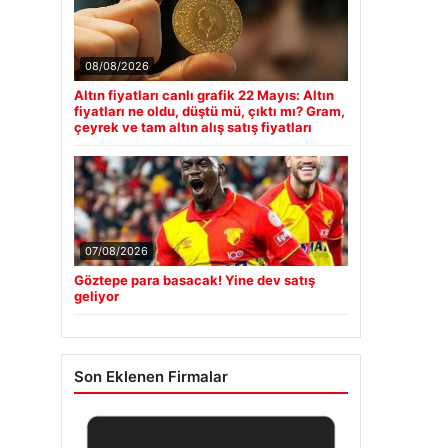
08/08/2026
Altın fiyatları canlı grafik 22 Mayıs: Altın
fiyatları ne oldu, düştü mü, çıktı mı? Gram,
çeyrek ve tam altın alış satış fiyatları
07/08/2026
Göztepe para basacak! Yine dev satış
geliyor
Son Eklenen Firmalar