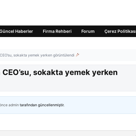
Güncel Haberler
Firma Rehberi
Forum
Çerez Politikas
a CEO’su, sokakta yemek yerken görüntülendi
ia CEO’su, sokakta yemek yerken
 önce
admin
tarafından güncellenmiştir.