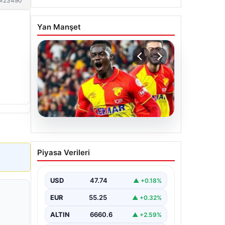
#23490
Yan Manşet
07.08.2026
Göztepe para basacak!
Piyasa Verileri
Yine dev satış geliyor
USD
47.74
▲ +0.18%
EUR
55.25
▲ +0.32%
ALTIN
6660.6
▲ +2.59%