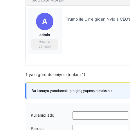
15/05/2026: 4:24 pm
Trump ile Çin’e giden Nvidia CEO
A
admin
Anahtar
yönetici
1 yazı görüntüleniyor (toplam 1)
Bu konuyu yanıtlamak için giriş yapmış olmalısınız.
Kullanıcı adı:
Parola: