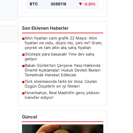
BTC
3088118
▼ -0.20%
Son Eklenen Haberler
Altın fiyatları canlı grafik 22 Mayıs: Altın
■
fiyatları ne oldu, düştü mü, çıktı mı? Gram,
çeyrek ve tam altın alış satış fiyatları
Göztepe para basacak! Yine dev satış
■
geliyor
Bakan Gürlek’ten Çerçeve Yasa Hakkında
■
Önemli Açıklamalar: Hukuk Devleti İlkeleri
Temelinde Hareket Edilecek
Türk sinemasında farklı bir imza: Ceylan
■
Özgün Özçelik’in en iyi filmleri
Fenerbahçe, Real Madrid’in genç yıldızını
■
transfer ediyor!
Güncel