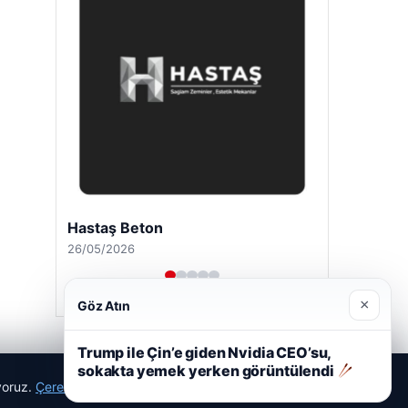
Prenses Night Club
29/04/2026
×
Göz Atın
Trump ile Çin’e giden Nvidia CEO’su,
sokakta yemek yerken görüntülendi
ıyoruz.
Çerez Politikamız
Reddet
Kabul Et