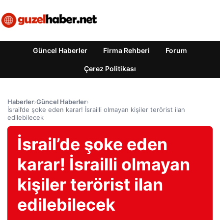
Güncel Haberler
Firma Rehberi
Forum
Çerez Politikası
Haberler
›
Güncel Haberler
›
İsrail’de şoke eden karar! İsrailli olmayan kişiler terörist ilan
edilebilecek
İsrail’de şoke eden
karar! İsrailli olmayan
kişiler terörist ilan
edilebilecek