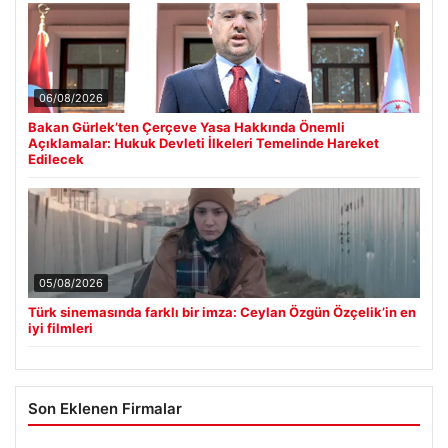
06/08/2026
Bakan Gürlek’ten Çerçeve Yasa Hakkında Önemli
Açıklamalar: Hukuk Devleti İlkeleri Temelinde Hareket
Edilecek
05/08/2026
Türk sinemasında farklı bir imza: Ceylan Özgün Özçelik’in en
iyi filmleri
Son Eklenen Firmalar