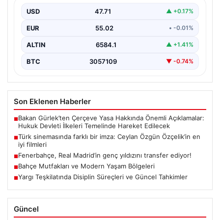
USD
47.71
▲ +0.17%
EUR
55.02
• -0.01%
ALTIN
6584.1
▲ +1.41%
BTC
3057109
▼ -0.74%
Son Eklenen Haberler
Bakan Gürlek’ten Çerçeve Yasa Hakkında Önemli Açıklamalar:
■
Hukuk Devleti İlkeleri Temelinde Hareket Edilecek
Türk sinemasında farklı bir imza: Ceylan Özgün Özçelik’in en
■
iyi filmleri
Fenerbahçe, Real Madrid’in genç yıldızını transfer ediyor!
■
Bahçe Mutfakları ve Modern Yaşam Bölgeleri
■
Yargı Teşkilatında Disiplin Süreçleri ve Güncel Tahkimler
■
Güncel