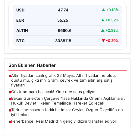
USD
47.74
▲ +0.18%
EUR
55.25
▲ +0.32%
ALTIN
6660.6
▲ +2.59%
BTC
3088118
▼ -0.20%
Son Eklenen Haberler
Altın fiyatları canlı grafik 22 Mayıs: Altın fiyatları ne oldu,
■
düştü mü, çıktı mı? Gram, çeyrek ve tam altın alış satış
fiyatları
Göztepe para basacak! Yine dev satış geliyor
■
Bakan Gürlek’ten Çerçeve Yasa Hakkında Önemli Açıklamalar:
■
Hukuk Devleti İlkeleri Temelinde Hareket Edilecek
Türk sinemasında farklı bir imza: Ceylan Özgün Özçelik’in en
■
iyi filmleri
Fenerbahçe, Real Madrid’in genç yıldızını transfer ediyor!
■