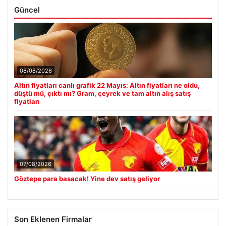
Güncel
08/08/2026
Altın fiyatları canlı grafik 22 Mayıs: Altın fiyatları ne oldu,
düştü mü, çıktı mı? Gram, çeyrek ve tam altın alış satış
fiyatları
07/08/2026
Göztepe para basacak! Yine dev satış geliyor
Son Eklenen Firmalar