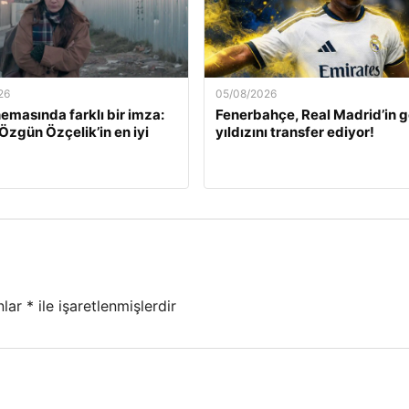
26
05/08/2026
nemasında farklı bir imza:
Fenerbahçe, Real Madrid’in 
Özgün Özçelik’in en iyi
yıldızını transfer ediyor!
nlar
*
ile işaretlenmişlerdir