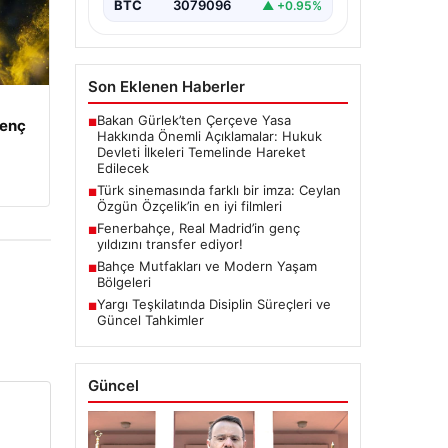
BTC
3079096
▲ +0.95%
Son Eklenen Haberler
Bakan Gürlek’ten Çerçeve Yasa
genç
■
Hakkında Önemli Açıklamalar: Hukuk
Devleti İlkeleri Temelinde Hareket
Edilecek
Türk sinemasında farklı bir imza: Ceylan
■
Özgün Özçelik’in en iyi filmleri
Fenerbahçe, Real Madrid’in genç
■
yıldızını transfer ediyor!
Bahçe Mutfakları ve Modern Yaşam
■
Bölgeleri
Yargı Teşkilatında Disiplin Süreçleri ve
■
Güncel Tahkimler
Güncel