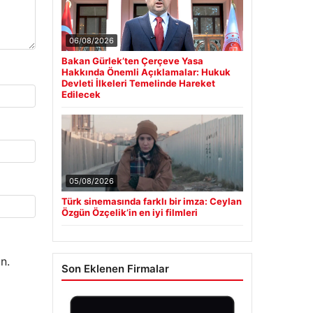
06/08/2026
Bakan Gürlek’ten Çerçeve Yasa
Hakkında Önemli Açıklamalar: Hukuk
Devleti İlkeleri Temelinde Hareket
Edilecek
05/08/2026
Türk sinemasında farklı bir imza: Ceylan
Özgün Özçelik’in en iyi filmleri
n.
Son Eklenen Firmalar