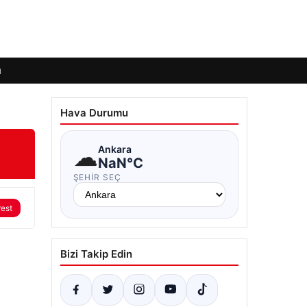
ı
Hava Durumu
☁
Ankara
NaN°C
ŞEHIR SEÇ
rest
Bizi Takip Edin