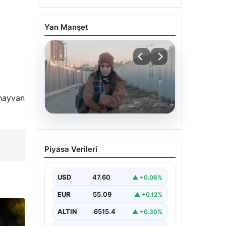
Yan Manşet
 hayvan
05.08.2026
Türk sinemasında farklı
Piyasa Verileri
bir imza: Ceylan Özgün
Özçelik’in en iyi filmleri
USD
47.60
▲ +0.06%
EUR
55.09
▲ +0.12%
ALTIN
6515.4
▲ +0.30%