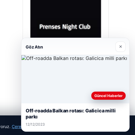
×
Göz Atın
Prenses Night Club
29/04/2026
Güncel Haberler
Off-roadda Balkan rotası: Galicica milli
parkı
12/12/2023
ıyoruz.
Çerez Politikamız
Reddet
Kabul Et