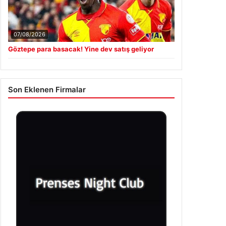
07/08/2026
Göztepe para basacak! Yine dev satış geliyor
Son Eklenen Firmalar