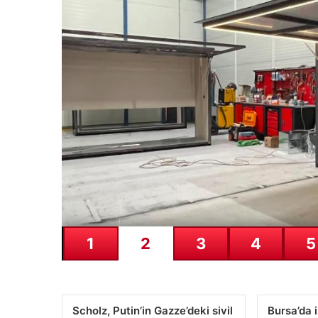
07.08.2026
Göztepe para basacak! Y
1
2
3
4
5
Scholz, Putin’in Gazze’deki sivil
Bursa’da 