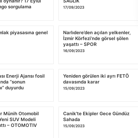
ıl oynanır? 17 Eylül
SAĞLIK
ango sorgulama
17/09/2023
lak piyasasına genel
Narlıdere’den açılan yelkenler,
İzmir Körfezi’nde görsel şölen
yaşattı – SPOR
16/09/2023
sı Enerji Ajansı fosil
Yeniden görülen iki ayrı FETÖ
ında “sonun
davasında karar
nı” duyurdu
15/09/2023
r Münih Otomobil
Canik'te Ekipler Gece Gündüz
Yeni SUV Modeli
Sahada
nıttı – OTOMOTIV
15/09/2023