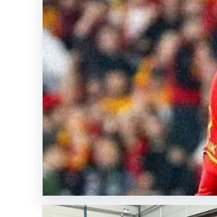
Bahçe
Mutfakları
ve
Modern
Yaşam
Bölgeleri
SICAK HABER
GÜNCEL HABERLER
0 YORUM