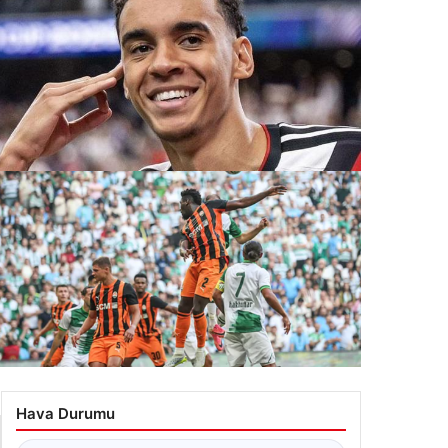
latasaray açıklama yapmıştı! Gece yarısı Musiala’yı
yurdular: “Yüzde 100”
.07.2026 08:12
rsaspor, Arda Turan’ın Yönettiği Shakhtar Donetsk
e Sakatlıksız Berabere Kaldı
Hava Durumu
.07.2026 09:12