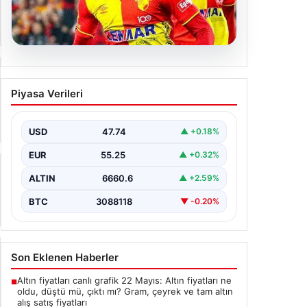
07.08.2026
Göztepe para basacak! Yine dev
Piyasa Verileri
satış geliyor
USD
47.74
▲ +0.18%
EUR
55.25
▲ +0.32%
ALTIN
6660.6
▲ +2.59%
BTC
3088118
▼ -0.20%
Son Eklenen Haberler
Altın fiyatları canlı grafik 22 Mayıs: Altın fiyatları ne
■
oldu, düştü mü, çıktı mı? Gram, çeyrek ve tam altın
alış satış fiyatları