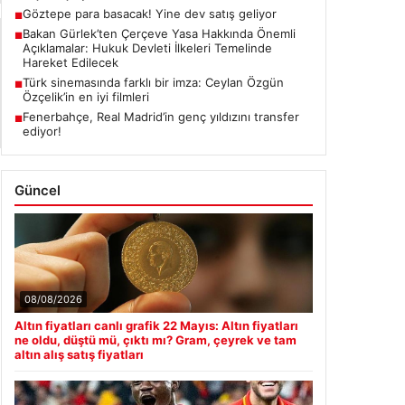
Göztepe para basacak! Yine dev satış geliyor
■
Bakan Gürlek’ten Çerçeve Yasa Hakkında Önemli
■
Açıklamalar: Hukuk Devleti İlkeleri Temelinde
Hareket Edilecek
Türk sinemasında farklı bir imza: Ceylan Özgün
■
Özçelik’in en iyi filmleri
Fenerbahçe, Real Madrid’in genç yıldızını transfer
■
ediyor!
Güncel
08/08/2026
Altın fiyatları canlı grafik 22 Mayıs: Altın fiyatları
ne oldu, düştü mü, çıktı mı? Gram, çeyrek ve tam
altın alış satış fiyatları