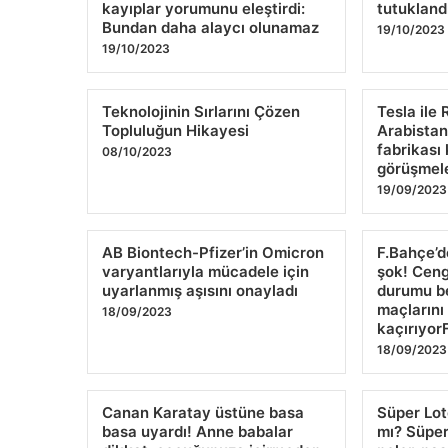
kayıplar yorumunu eleştirdi:
tutukland
Bundan daha alaycı olunamaz
19/10/2023
19/10/2023
Teknolojinin Sırlarını Çözen
Tesla ile 
Topluluğun Hikayesi
Arabistan’
fabrikas
08/10/2023
görüşmele
19/09/2023
AB Biontech-Pfizer’in Omicron
F.Bahçe’d
varyantlarıyla mücadele için
şok! Ceng
uyarlanmış aşısını onayladı
durumu be
maçlarını
18/09/2023
kaçırıyo
18/09/2023
Canan Karatay üstüne basa
Süper Lot
basa uyardı! Anne babalar
mı? Süper