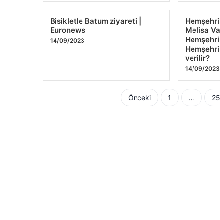
Bisikletle Batum ziyareti |
Hemşehril
Euronews
Melisa Va
Hemşehril
14/09/2023
Hemşehril
verilir?
14/09/2023
Yazı
Önceki
1
…
2
sayfalaması