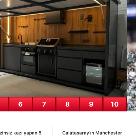
ine dev satış geliyor
Ga
du
28
6
7
8
9
10
Bu
il
27
izinsiz kazı yapan 5
Galatasaray’ın Manchester