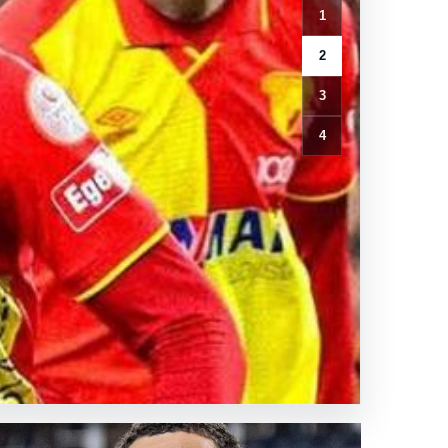
1
2
3
4