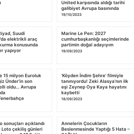
ı
United karşısında aldığı tarihi
galibiyet Avrupa basınında
19/10/2023
Riyad, Suudi
Marine Le Pen: 2027
da elektrikli araç
cumhurbaşkanlığı seçimlerinde
ı kurma konusunda
partimin doğal adayıyım
r yapıyor
19/09/2023
e 15 milyon Euroluk
‘Köyden İndim Şehre’ filmiyle
iz Ünder’in son
tanınıyordu! Zeki Alasya’nın ilk
lli oldu… Avrupa
eşi Zeynep Oya Kaya hayatını
 da
kaybetti
rFenerbahçe
18/09/2023
o sonuçları açıklandı
Annelerin Çocukların
 Loto çekiliş günleri
Beslenmesinde Yaptığı 5 Hata –