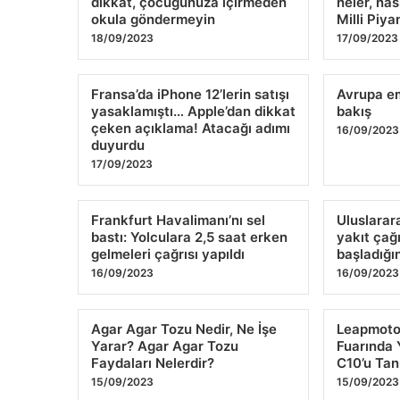
dikkat, çocuğunuza içirmeden
neler, nas
okula göndermeyin
Milli Piy
18/09/2023
17/09/2023
Fransa’da iPhone 12’lerin satışı
Avrupa em
yasaklamıştı… Apple’dan dikkat
bakış
çeken açıklama! Atacağı adımı
16/09/2023
duyurdu
17/09/2023
Frankfurt Havalimanı’nı sel
Uluslarara
bastı: Yolculara 2,5 saat erken
yakıt çağ
gelmeleri çağrısı yapıldı
başladığı
16/09/2023
16/09/2023
Agar Agar Tozu Nedir, Ne İşe
Leapmoto
Yarar? Agar Agar Tozu
Fuarında 
Faydaları Nelerdir?
C10’u Ta
15/09/2023
15/09/2023