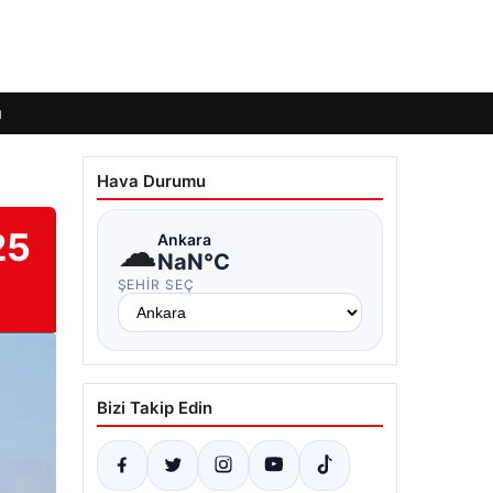
ı
Hava Durumu
25
☁
Ankara
NaN°C
ŞEHIR SEÇ
Bizi Takip Edin