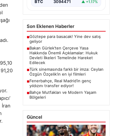
BTC
3094471
▲ +1.17%
başlatacak çerçeve yasanın
eden
yürürlüğe girmesiyle…
ol
aşağı
Son Eklenen Haberler
Göztepe para basacak! Yine dev satış
■
adı.
geliyor
Bakan Gürlek’ten Çerçeve Yasa
■
Hakkında Önemli Açıklamalar: Hukuk
Devleti İlkeleri Temelinde Hareket
 95,10
Edilecek
Türk sinemasında farklı bir imza: Ceylan
 91,20
■
Özgün Özçelik’in en iyi filmleri
Fenerbahçe, Real Madrid’in genç
■
yıldızını transfer ediyor!
yor.
Bahçe Mutfakları ve Modern Yaşam
■
Bölgeleri
pıcı’
 İran
n
Güncel
r.