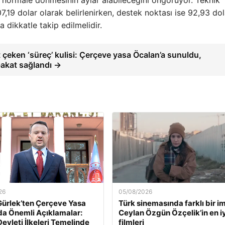
 normale dönmesinin aylar alabileceğini öngörüyor. Teknik
7,19 dolar olarak belirlenirken, destek noktası ise 92,93 dol
a dikkatle takip edilmelidir.
 çeken ‘süreç’ kulisi: Çerçeve yasa Öcalan’a sunuldu,
akat sağlandı →
26
05/08/2026
ürlek’ten Çerçeve Yasa
Türk sinemasında farklı bir i
a Önemli Açıklamalar:
Ceylan Özgün Özçelik’in en iy
evleti İlkeleri Temelinde
filmleri