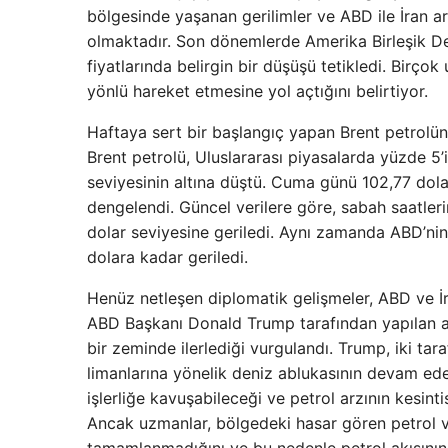
bölgesinde yaşanan gerilimler ve ABD ile İran a
olmaktadır. Son dönemlerde Amerika Birleşik Dev
fiyatlarında belirgin bir düşüşü tetikledi. Birço
yönlü hareket etmesine yol açtığını belirtiyor.
Haftaya sert bir başlangıç yapan Brent petrolün v
Brent petrolü, Uluslararası piyasalarda yüzde 5’
seviyesinin altına düştü. Cuma günü 102,77 dola
dengelendi. Güncel verilere göre, sabah saatleri
dolar seviyesine geriledi. Aynı zamanda ABD’nin
dolara kadar geriledi.
Henüz netleşen diplomatik gelişmeler, ABD ve İr
ABD Başkanı Donald Trump tarafından yapılan açı
bir zeminde ilerlediği vurgulandı. Trump, iki tar
limanlarına yönelik deniz ablukasının devam ede
işlerliğe kavuşabileceği ve petrol arzının kesint
Ancak uzmanlar, bölgedeki hasar gören petrol ve