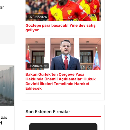
ar
07/08/2026
Göztepe para basacak! Yine dev satış
geliyor
06/08/2026
Bakan Gürlek’ten Çerçeve Yasa
Hakkında Önemli Açıklamalar: Hukuk
Devleti İlkeleri Temelinde Hareket
Edilecek
Son Eklenen Firmalar
mza:
i