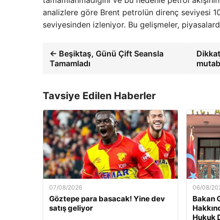
tamamlanmadığını ve bu nedenle petrol akışının
analizlere göre Brent petrolün direnç seviyesi 10
seviyesinden izleniyor. Bu gelişmeler, piyasalard
← Beşiktaş, Günü Çift Seansla
Dikkat
Tamamladı
mutab
Tavsiye Edilen Haberler
07/08/2026
06/08/20
Göztepe para basacak! Yine dev
Bakan G
satış geliyor
Hakkınd
Hukuk D