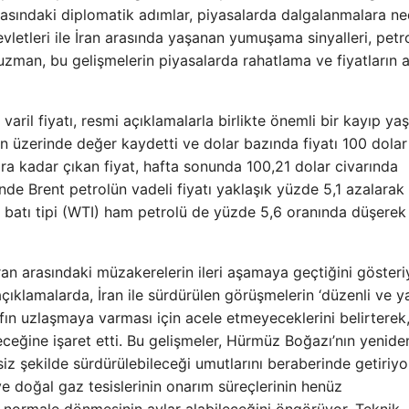
rasındaki diplomatik adımlar, piyasalarda dalgalanmalara n
letleri ile İran arasında yaşanan yumuşama sinyalleri, petr
k uzman, bu gelişmelerin piyasalarda rahatlama ve fiyatların 
aril fiyatı, resmi açıklamalarla birlikte önemli bir kayıp yaş
in üzerinde değer kaydetti ve dolar bazında fiyatı 100 dolar
ra kadar çıkan fiyat, hafta sonunda 100,21 dolar civarında
nde Brent petrolün vadeli fiyatı yaklaşık yüzde 5,1 azalarak
 batı tipi (WTI) ham petrolü de yüzde 5,6 oranında düşerek
an arasındaki müzakerelerin ileri aşamaya geçtiğini gösteri
klamalarda, İran ile sürdürülen görüşmelerin ‘düzenli ve ya
afın uzlaşmaya varması için acele etmeyeceklerini belirterek,
ceğine işaret etti. Bu gelişmeler, Hürmüz Boğazı’nın yenide
isiz şekilde sürdürülebileceği umutlarını beraberinde getiriyo
 doğal gaz tesislerinin onarım süreçlerinin henüz