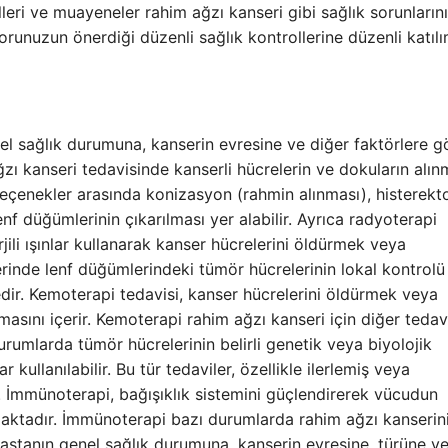
olleri ve muayeneler rahim ağzı kanseri gibi sağlık sorunların
orunuzun önerdiği düzenli sağlık kontrollerine düzenli katılı
nel sağlık durumuna, kanserin evresine ve diğer faktörlere g
ğzı kanseri tedavisinde kanserli hücrelerin ve dokuların alı
i seçenekler arasında konizasyon (rahmin alınması), histerekt
f düğümlerinin çıkarılması yer alabilir. Ayrıca radyoterapi
li ışınlar kullanarak kanser hücrelerini öldürmek veya
rinde lenf düğümlerindeki tümör hücrelerinin lokal kontrolü
dir. Kemoterapi tedavisi, kanser hücrelerini öldürmek veya
lmasını içerir. Kemoterapi rahim ağzı kanseri için diğer tedavi
 durumlarda tümör hücrelerinin belirli genetik veya biyolojik
ar kullanılabilir. Bu tür tedaviler, özellikle ilerlemiş veya
r. İmmünoterapi, bağışıklık sistemini güçlendirerek vücudun
ktadır. İmmünoterapi bazı durumlarda rahim ağzı kanserin
 hastanın genel sağlık durumuna, kanserin evresine, türüne v