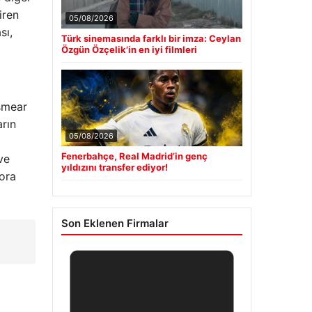
iren
05/08/2026
sı,
Türk sinemasında farklı bir imza: Ceylan
Özgün Özçelik’in en iyi filmleri
 smear
arın
05/08/2026
Fenerbahçe, Real Madrid’in genç
ve
yıldızını transfer ediyor!
tora
Son Eklenen Firmalar