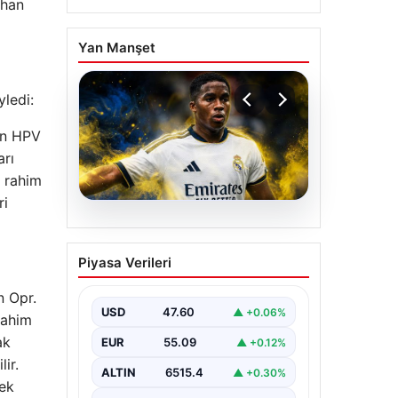
rhan
Yan Manşet
yledi:
an HPV
arı
, rahim
ri
05.08.2026
Fenerbahçe, Real
Piyasa Verileri
Madrid’in genç yıldızını
transfer ediyor!
n Opr.
USD
47.60
▲ +0.06%
rahim
ak
EUR
55.09
▲ +0.12%
ir.
ALTIN
6515.4
▲ +0.30%
rek