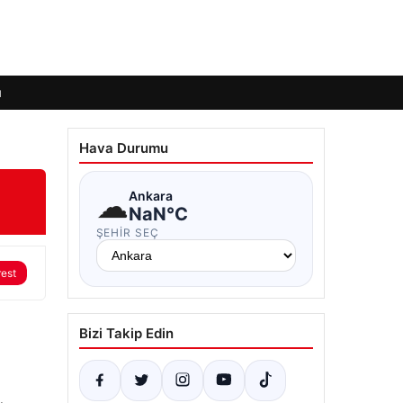
ı
Hava Durumu
☁
Ankara
NaN°C
ŞEHIR SEÇ
rest
Bizi Takip Edin