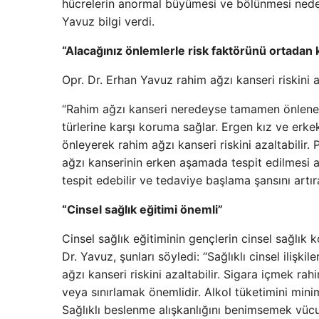
hücrelerin anormal büyümesi ve bölünmesi neden
Yavuz bilgi verdi.
“Alacağınız önlemlerle risk faktörünü ortadan ka
Opr. Dr. Erhan Yavuz rahim ağzı kanseri riskini 
“Rahim ağzı kanseri neredeyse tamamen önlenebi
türlerine karşı koruma sağlar. Ergen kız ve erkek
önleyerek rahim ağzı kanseri riskini azaltabilir
ağzı kanserinin erken aşamada tespit edilmesi aç
tespit edebilir ve tedaviye başlama şansını artırab
“Cinsel sağlık eğitimi önemli”
Cinsel sağlık eğitiminin gençlerin cinsel sağlık 
Dr. Yavuz, şunları söyledi: “Sağlıklı cinsel iliş
ağzı kanseri riskini azaltabilir. Sigara içmek rah
veya sınırlamak önemlidir. Alkol tüketimini min
Sağlıklı beslenme alışkanlığını benimsemek vücu