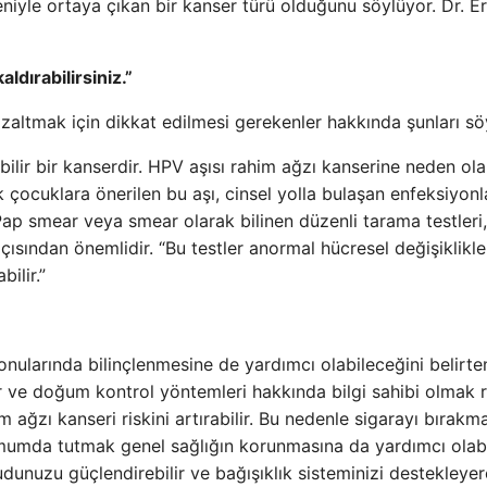
iyle ortaya çıkan bir kanser türü olduğunu söylüyor. Dr. E
ldırabilirsiniz.”
azaltmak için dikkat edilmesi gerekenler hakkında şunları sö
lir bir kanserdir. HPV aşısı rahim ağzı kanserine neden ol
 çocuklara önerilen bu aşı, cinsel yolla bulaşan enfeksiyonl
. Pap smear veya smear olarak bilinen düzenli tarama testleri
ısından önemlidir. “Bu testler anormal hücresel değişiklikle
ilir.”
konularında bilinçlenmesine de yardımcı olabileceğini belirte
kiler ve doğum kontrol yöntemleri hakkında bilgi sahibi olmak 
im ağzı kanseri riskini artırabilir. Bu nedenle sigarayı bırakm
imumda tutmak genel sağlığın korunmasına da yardımcı olabil
dunuzu güçlendirebilir ve bağışıklık sisteminizi destekleye