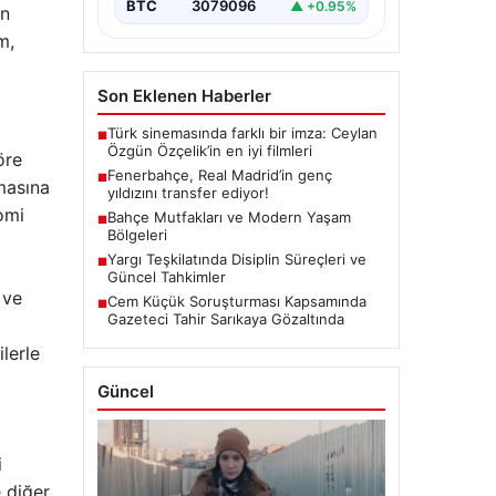
BTC
3079096
▲ +0.95%
ın
m,
Son Eklenen Haberler
Türk sinemasında farklı bir imza: Ceylan
■
Özgün Özçelik’in en iyi filmleri
öre
Fenerbahçe, Real Madrid’in genç
■
nmasına
yıldızını transfer ediyor!
omi
Bahçe Mutfakları ve Modern Yaşam
■
Bölgeleri
Yargı Teşkilatında Disiplin Süreçleri ve
■
Güncel Tahkimler
 ve
Cem Küçük Soruşturması Kapsamında
■
Gazeteci Tahir Sarıkaya Gözaltında
lerle
Güncel
i
e diğer