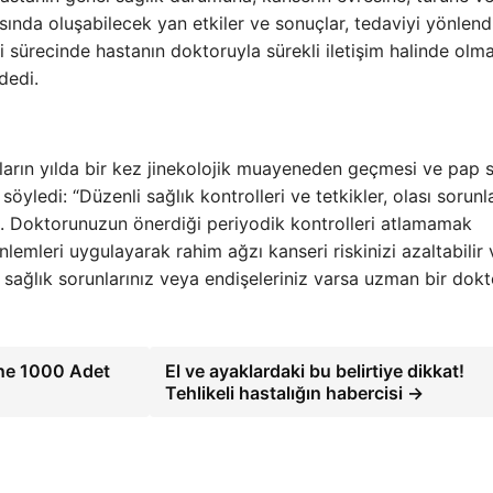
rasında oluşabilecek yan etkiler ve sonuçlar, tedaviyi yönlend
vi sürecinde hastanın doktoruyla sürekli iletişim halinde olma
dedi.
nların yılda bir kez jinekolojik muayeneden geçmesi ve pap
söyledi: “Düzenli sağlık kontrolleri ve tetkikler, olası sorunl
. Doktorunuzun önerdiği periyodik kontrolleri atlamamak
lemleri uygulayarak rahim ağzı kanseri riskinizi azaltabilir 
k sağlık sorunlarınız veya endişeleriniz varsa uzman bir dok
ne 1000 Adet
El ve ayaklardaki bu belirtiye dikkat!
Tehlikeli hastalığın habercisi →