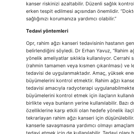
kanser riskinizi azaltabilir. Düzenli sağlık kontr
erken tespit edilmesi açısından önemlidir. “Dokt
sağlığınızı korumanıza yardımcı olabilir.”
Tedavi yöntemleri
Opr, rahim ağzı kanseri tedavisinin hastanın ge
belirlendiğini söyledi. Dr Erhan Yavuz, “Rahim a
yönelik ameliyatlar sıklıkla kullanılıyor. Cerrah
(rahmin tamamen veya kısmen çıkarılması) ve len
tedavisi de uygulanmaktadır. Amaç, yüksek enerji
büyümelerini kontrol etmektir. Rahim ağzı kanse
tedavisi amacıyla radyoterapi uygulanabilmekte
büyümelerini kontrol etmek için ilaçların kullanı
birlikte veya bunların yerine kullanılabilir. Bazı
özelliklerine karşı etkili olan hedefe yönelik ilaçl
tekrarlayan rahim ağzı kanseri için düşünülebili
kanserle savaşmasına yardımcı olmayı amaçlama
tedavi etmek için de kullanılabilir. Tedavi planı