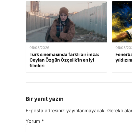
05/08/2026
05/08/20
Türk sinemasında farklı bir imza:
Fenerba
Ceylan Özgün Özçelik’in en iyi
yıldızın
filmleri
Bir yanıt yazın
E-posta adresiniz yayınlanmayacak.
Gerekli ala
Yorum
*