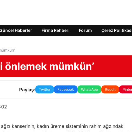
Güncel Haberler
Firma Rehberi
Forum
Çerez Politikas
 mümkün’
ni önlemek mümkün’
Paylaş:
Twitter
Facebook
WhatsApp
Reddit
Pinte
:02
ağzı kanserinin, kadın üreme sisteminin rahim ağzındaki