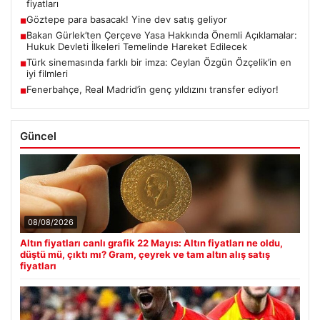
fiyatları
Göztepe para basacak! Yine dev satış geliyor
■
Bakan Gürlek’ten Çerçeve Yasa Hakkında Önemli Açıklamalar:
■
Hukuk Devleti İlkeleri Temelinde Hareket Edilecek
Türk sinemasında farklı bir imza: Ceylan Özgün Özçelik’in en
■
iyi filmleri
Fenerbahçe, Real Madrid’in genç yıldızını transfer ediyor!
■
Güncel
08/08/2026
Altın fiyatları canlı grafik 22 Mayıs: Altın fiyatları ne oldu,
düştü mü, çıktı mı? Gram, çeyrek ve tam altın alış satış
fiyatları