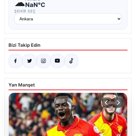
☁
NaN°C
ŞEHIR SEÇ
Bizi Takip Edin
Yan Manşet