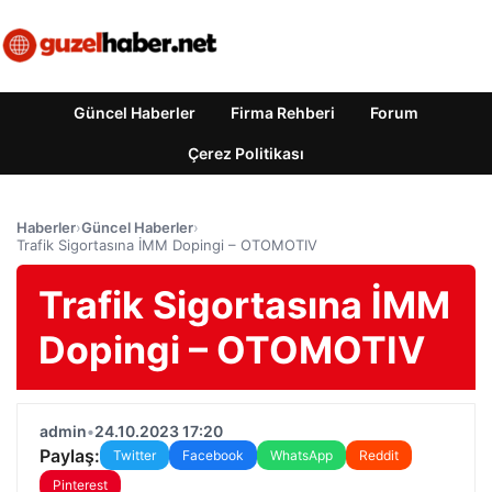
Güncel Haberler
Firma Rehberi
Forum
Çerez Politikası
Haberler
›
Güncel Haberler
›
Trafik Sigortasına İMM Dopingi – OTOMOTIV
Trafik Sigortasına İMM
Dopingi – OTOMOTIV
admin
•
24.10.2023 17:20
Paylaş:
Twitter
Facebook
WhatsApp
Reddit
Pinterest