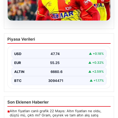
07.08.2026
Göztepe para basacak! Yine dev satış
Piyasa Verileri
geliyor
USD
47.74
▲ +0.18%
EUR
55.25
▲ +0.32%
ALTIN
6660.6
▲ +2.59%
BTC
3094471
▲ +1.17%
Son Eklenen Haberler
Altın fiyatları canlı grafik 22 Mayıs: Altın fiyatları ne oldu,
■
düştü mü, çıktı mı? Gram, çeyrek ve tam altın alış satış