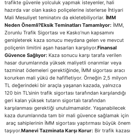
trafikte güvenle yolculuk yapmak isteyenler, hali
hazırda var olan kasko poliçelerine isterlerse İhtiyari
Mali Mesuliyet teminatını da ekletebiliyorlar.
İMM
Neden Önemli?
Eksik Teminatları Tamamlıyor:
İMM,
Zorunlu Trafik Sigortası ve Kasko’nun kapsamını
genişleterek kaza sonucu meydana gelen ve mevcut
poliçenin limitini aşan hasarları karşılıyor.
Finansal
Güvence Sağlıyor:
Kaza sonucu karşı tarafa verilen
hasar durumlarında yüksek maliyetli onarımlar veya
tazminat ödemeleri gerektiğinde, İMM sigortası aracı
korurken mali yükü de hafifletiyor. Örneğin 2,5 milyon
TL değerindeki bir araçla yaşanan kazada, yalnızca
120 bin TL’sinin trafik sigortası tarafından karşılandığı
geri kalan yüksek tutarın sigortalı tarafından
karşılanması gerektiği unutulmamaldır. Yaşanabilecek
kaza durumlarında tam bir mali güvence sağlamak için
araç sahiplerinin İMM sigortası yaptırması büyük önem
taşıyor.
Manevi Tazminata Karşı Korur:
Bir trafik kazası