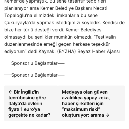
Kemer'de yapmıştık. Bu sene tasarruf tedbirleri
planlanıyor ama Kemer Belediye Başkanı Necati
Topaloğlu'na elimizdeki imkanlarla bu sene
Çukuryayla'da yapmak istediğimizi söyledik. Kendisi de
bize her türlü desteği verdi. Kemer Belediyesi
olmasaydı bu şenlikler mümkün olmazdı. “Festivalin
düzenlenmesinde emeği geçen herkese teşekkür
ediyorum” dedi.Kaynak: (BYZHA) Beyaz Haber Ajansı
—–Sponsorlu Bağlantılar—–
—–Sponsorlu Bağlantılar—–
← Bir İngiliz'in
Medyaya olan güven
tecrübesine göre
azaldıkça yapay zeka,
İtalya'da evlerin
haber şirketleri için
fiyatı 1 euro'ya
“maksimum riski”
gerçekte ne kadar?
oluşturuyor: arama →