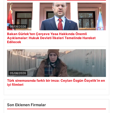
06/08/2026
Bakan Gürlek’ten Çerçeve Yasa Hakkında Önemli
Açıklamalar: Hukuk Devleti İlkeleri Temelinde Hareket
Edilecek
05/08/2026
Türk sinemasında farklı bir imza: Ceylan Özgün Özçelik’in en
iyi filmleri
Son Eklenen Firmalar