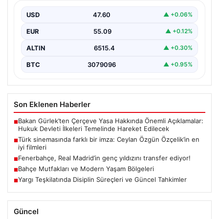
USD
47.60
▲ +0.06%
EUR
55.09
▲ +0.12%
ALTIN
6515.4
▲ +0.30%
BTC
3079096
▲ +0.95%
Son Eklenen Haberler
Bakan Gürlek’ten Çerçeve Yasa Hakkında Önemli Açıklamalar:
■
Hukuk Devleti İlkeleri Temelinde Hareket Edilecek
Türk sinemasında farklı bir imza: Ceylan Özgün Özçelik’in en
■
iyi filmleri
Fenerbahçe, Real Madrid’in genç yıldızını transfer ediyor!
■
Bahçe Mutfakları ve Modern Yaşam Bölgeleri
■
Yargı Teşkilatında Disiplin Süreçleri ve Güncel Tahkimler
■
Güncel