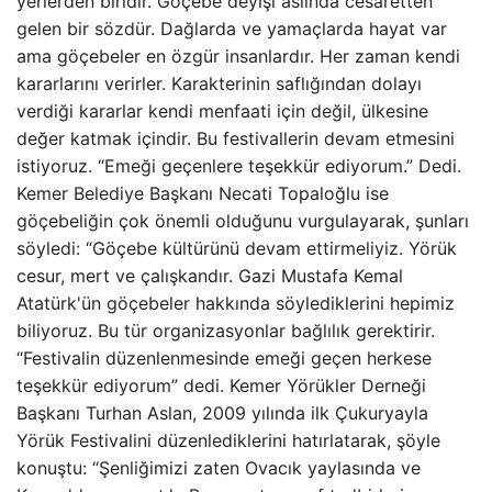
yerlerden biridir. Göçebe deyişi aslında cesaretten
gelen bir sözdür. Dağlarda ve yamaçlarda hayat var
ama göçebeler en özgür insanlardır. Her zaman kendi
kararlarını verirler. Karakterinin saflığından dolayı
verdiği kararlar kendi menfaati için değil, ülkesine
değer katmak içindir. Bu festivallerin devam etmesini
istiyoruz. “Emeği geçenlere teşekkür ediyorum.” Dedi.
Kemer Belediye Başkanı Necati Topaloğlu ise
göçebeliğin çok önemli olduğunu vurgulayarak, şunları
söyledi: “Göçebe kültürünü devam ettirmeliyiz. Yörük
cesur, mert ve çalışkandır. Gazi Mustafa Kemal
Atatürk'ün göçebeler hakkında söylediklerini hepimiz
biliyoruz. Bu tür organizasyonlar bağlılık gerektirir.
“Festivalin düzenlenmesinde emeği geçen herkese
teşekkür ediyorum” dedi. Kemer Yörükler Derneği
Başkanı Turhan Aslan, 2009 yılında ilk Çukuryayla
Yörük Festivalini düzenlediklerini hatırlatarak, şöyle
konuştu: “Şenliğimizi zaten Ovacık yaylasında ve