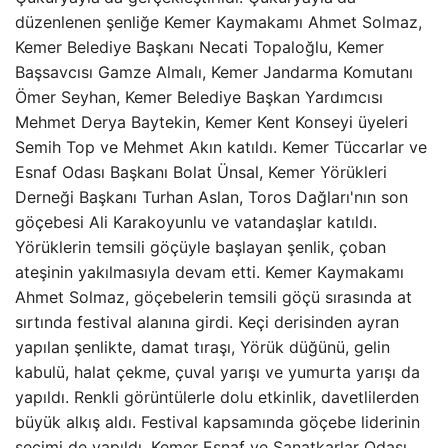
düzenlenen şenliğe Kemer Kaymakamı Ahmet Solmaz,
Kemer Belediye Başkanı Necati Topaloğlu, Kemer
Başsavcısı Gamze Almalı, Kemer Jandarma Komutanı
Ömer Seyhan, Kemer Belediye Başkan Yardımcısı
Mehmet Derya Baytekin, Kemer Kent Konseyi üyeleri
Semih Top ve Mehmet Akın katıldı. Kemer Tüccarlar ve
Esnaf Odası Başkanı Bolat Ünsal, Kemer Yörükleri
Derneği Başkanı Turhan Aslan, Toros Dağları'nın son
göçebesi Ali Karakoyunlu ve vatandaşlar katıldı.
Yörüklerin temsili göçüyle başlayan şenlik, çoban
ateşinin yakılmasıyla devam etti. Kemer Kaymakamı
Ahmet Solmaz, göçebelerin temsili göçü sırasında at
sırtında festival alanına girdi. Keçi derisinden ayran
yapılan şenlikte, damat tıraşı, Yörük düğünü, gelin
kabulü, halat çekme, çuval yarışı ve yumurta yarışı da
yapıldı. Renkli görüntülerle dolu etkinlik, davetlilerden
büyük alkış aldı. Festival kapsamında göçebe liderinin
seçimi de yapıldı. Kemer Esnaf ve Sanatkarlar Odası