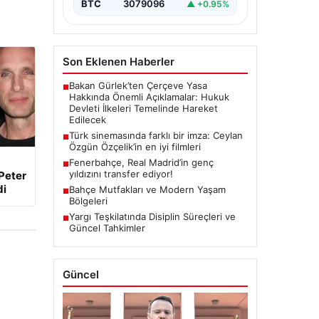
BTC
3079096
▲ +0.95%
Son Eklenen Haberler
Bakan Gürlek’ten Çerçeve Yasa
■
Hakkında Önemli Açıklamalar: Hukuk
Devleti İlkeleri Temelinde Hareket
Edilecek
Türk sinemasında farklı bir imza: Ceylan
■
Özgün Özçelik’in en iyi filmleri
Fenerbahçe, Real Madrid’in genç
■
yıldızını transfer ediyor!
Peter
di
Bahçe Mutfakları ve Modern Yaşam
■
Bölgeleri
Yargı Teşkilatında Disiplin Süreçleri ve
■
Güncel Tahkimler
Güncel