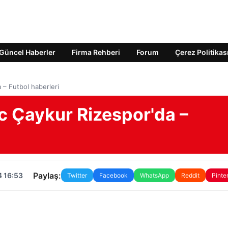
Güncel Haberler
Firma Rehberi
Forum
Çerez Politikas
– Futbol haberleri
 Çaykur Rizespor'da –
Paylaş:
4 16:53
Twitter
Facebook
WhatsApp
Reddit
Pinte