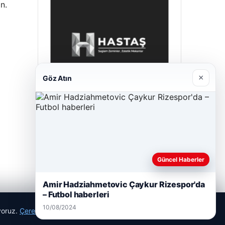
n.
×
Göz Atın
Prenses Night Club
29/04/2026
Güncel Haberler
Amir Hadziahmetovic Çaykur Rizespor'da
– Futbol haberleri
10/08/2024
ıyoruz.
Çerez Politikamız
Reddet
Kabul Et