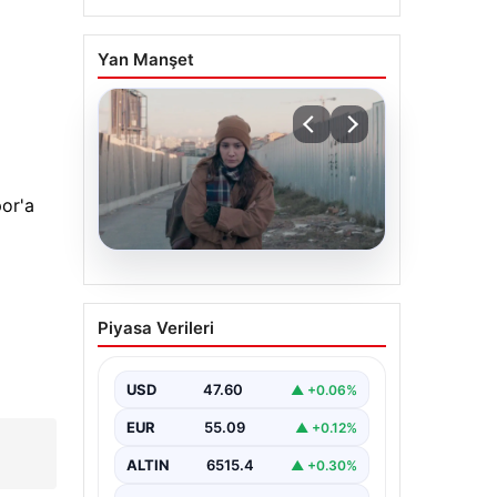
Yan Manşet
or'a
05.08.2026
Türk sinemasında farklı
Piyasa Verileri
bir imza: Ceylan Özgün
Özçelik’in en iyi filmleri
USD
47.60
▲ +0.06%
EUR
55.09
▲ +0.12%
ALTIN
6515.4
▲ +0.30%