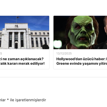
25
13/12/2025
zi ne zaman açıklanacak?
Hollywood’dan üzücü haber: 
alık kararı merak ediliyor!
Greene evinde yaşamını yitir
nlar
*
ile işaretlenmişlerdir