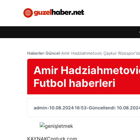
Haberler
›
Güncel
›
Amir Hadziahmetovic Çaykur Rizespor'da 
Amir Hadziahmetovic
Futbol haberleri
admin
•
10.08.2024 16:53
•
Güncellendi: 10.08.202
KAYNAK
Cnnturk.com