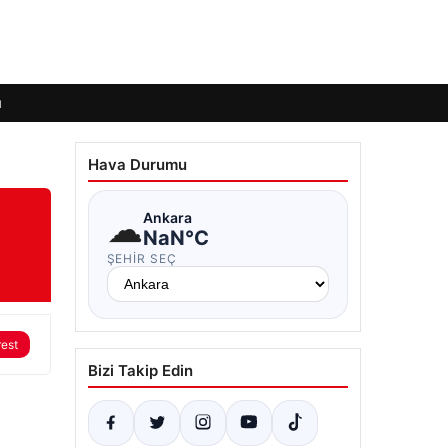
ı
Hava Durumu
☁
Ankara
NaN°C
ŞEHIR SEÇ
rest
Bizi Takip Edin