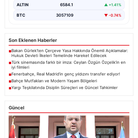
ALTIN
6584.1
▲ +1.41%
BTC
3057109
▼ -0.74%
Son Eklenen Haberler
Bakan Gürlek’ten Çerçeve Yasa Hakkında Önemli Açıklamalar:
■
Hukuk Devleti İlkeleri Temelinde Hareket Edilecek
Türk sinemasında farklı bir imza: Ceylan Özgün Özçelik’in en
■
iyi filmleri
Fenerbahçe, Real Madrid’in genç yıldızını transfer ediyor!
■
Bahçe Mutfakları ve Modern Yaşam Bölgeleri
■
Yargı Teşkilatında Disiplin Süreçleri ve Güncel Tahkimler
■
Güncel