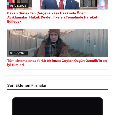
06/08/2026
Bakan Gürlek’ten Çerçeve Yasa Hakkında Önemli
Açıklamalar: Hukuk Devleti İlkeleri Temelinde Hareket
Edilecek
05/08/2026
Türk sinemasında farklı bir imza: Ceylan Özgün Özçelik’in en
iyi filmleri
Son Eklenen Firmalar