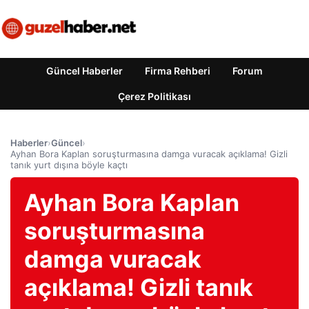
Güncel Haberler
Firma Rehberi
Forum
Çerez Politikası
Haberler
›
Güncel
›
Ayhan Bora Kaplan soruşturmasına damga vuracak açıklama! Gizli
tanık yurt dışına böyle kaçtı
Ayhan Bora Kaplan
soruşturmasına
damga vuracak
açıklama! Gizli tanık