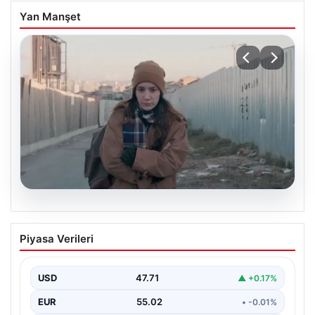
Yan Manşet
05.08.2026
Türk sinemasında farklı bir imza: Ceylan
Piyasa Verileri
Özgün Özçelik’in en iyi filmleri
USD
47.71
▲ +0.17%
EUR
55.02
• -0.01%