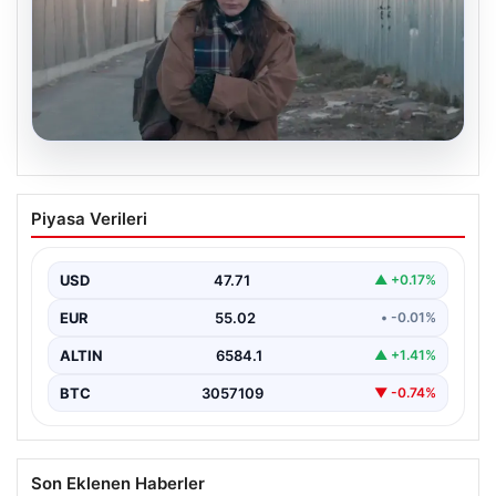
05.08.2026
Türk sinemasında farklı bir imza: Ceylan
Piyasa Verileri
Özgün Özçelik’in en iyi filmleri
USD
47.71
▲ +0.17%
EUR
55.02
• -0.01%
ALTIN
6584.1
▲ +1.41%
BTC
3057109
▼ -0.74%
Son Eklenen Haberler