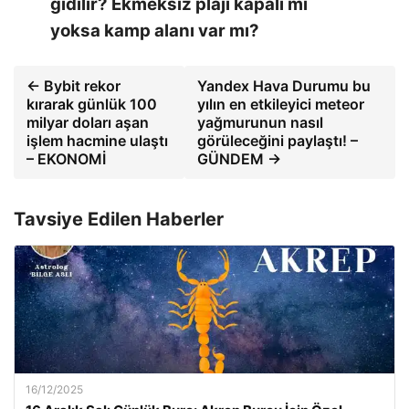
gidilir? Ekmeksiz plajı kapalı mı
yoksa kamp alanı var mı?
← Bybit rekor
Yandex Hava Durumu bu
kırarak günlük 100
yılın en etkileyici meteor
milyar doları aşan
yağmurunun nasıl
işlem hacmine ulaştı
görüleceğini paylaştı! –
– EKONOMİ
GÜNDEM →
Tavsiye Edilen Haberler
16/12/2025