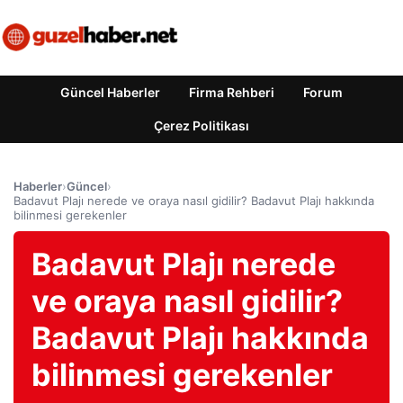
Güncel Haberler
Firma Rehberi
Forum
Çerez Politikası
Haberler
›
Güncel
›
Badavut Plajı nerede ve oraya nasıl gidilir? Badavut Plajı hakkında
bilinmesi gerekenler
Badavut Plajı nerede
ve oraya nasıl gidilir?
Badavut Plajı hakkında
bilinmesi gerekenler