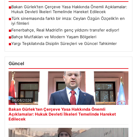
Bakan Gürlek’ten Çerçeve Yasa Hakkında Önemli Açıklamalar:
■
Hukuk Devleti İlkeleri Temelinde Hareket Edilecek
Türk sinemasında farklı bir imza: Ceylan Özgün Özçelik’in en
■
iyi filmleri
Fenerbahçe, Real Madrid’in genç yıldızını transfer ediyor!
■
Bahçe Mutfakları ve Modern Yaşam Bölgeleri
■
Yargı Teşkilatında Disiplin Süreçleri ve Güncel Tahkimler
■
Güncel
06/08/2026
Bakan Gürlek’ten Çerçeve Yasa Hakkında Önemli
Açıklamalar: Hukuk Devleti İlkeleri Temelinde Hareket
Edilecek