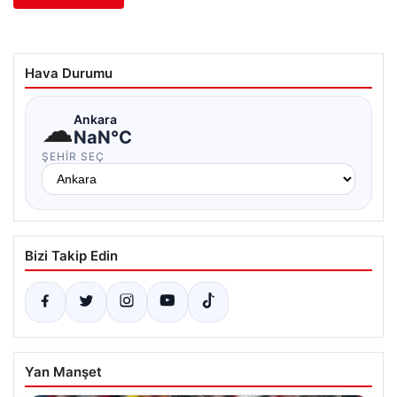
Hava Durumu
☁
Ankara
NaN°C
ŞEHIR SEÇ
Bizi Takip Edin
Yan Manşet