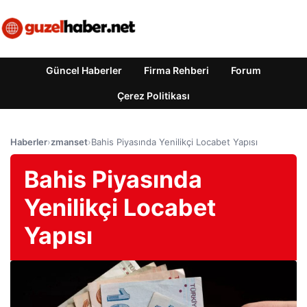
Güncel Haberler
Firma Rehberi
Forum
Çerez Politikası
Haberler
›
zmanset
›
Bahis Piyasında Yenilikçi Locabet Yapısı
Bahis Piyasında
Yenilikçi Locabet
Yapısı