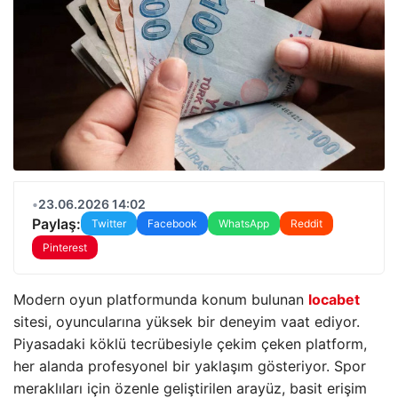
•
23.06.2026 14:02
Paylaş:
Twitter
Facebook
WhatsApp
Reddit
Pinterest
Modern oyun platformunda konum bulunan
locabet
sitesi, oyuncularına yüksek bir deneyim vaat ediyor.
Piyasadaki köklü tecrübesiyle çekim çeken platform,
her alanda profesyonel bir yaklaşım gösteriyor. Spor
meraklıları için özenle geliştirilen arayüz, basit erişim