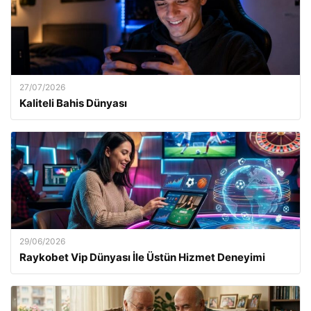
27/07/2026
Kaliteli Bahis Dünyası
29/06/2026
Raykobet Vip Dünyası İle Üstün Hizmet Deneyimi