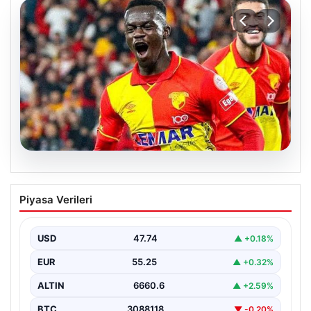
07.08.2026
Göztepe para basacak! Yine dev satış
Piyasa Verileri
geliyor
USD
47.74
▲ +0.18%
EUR
55.25
▲ +0.32%
ALTIN
6660.6
▲ +2.59%
BTC
3088118
▼ -0.20%