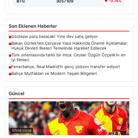
BTC
3057109
▼ -0.74%
Son Eklenen Haberler
Göztepe para basacak! Yine dev satış geliyor
■
Bakan Gürlek’ten Çerçeve Yasa Hakkında Önemli Açıklamalar:
■
Hukuk Devleti İlkeleri Temelinde Hareket Edilecek
Türk sinemasında farklı bir imza: Ceylan Özgün Özçelik’in en
■
iyi filmleri
Fenerbahçe, Real Madrid’in genç yıldızını transfer ediyor!
■
Bahçe Mutfakları ve Modern Yaşam Bölgeleri
■
Güncel
07/08/2026