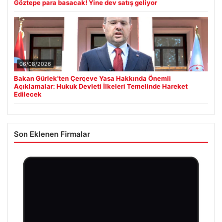
Göztepe para basacak! Yine dev satış geliyor
06/08/2026
Bakan Gürlek’ten Çerçeve Yasa Hakkında Önemli
Açıklamalar: Hukuk Devleti İlkeleri Temelinde Hareket
Edilecek
Son Eklenen Firmalar