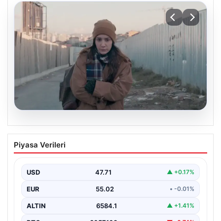
05.08.2026
Türk sinemasında farklı bir imza: Ceylan
Piyasa Verileri
Özgün Özçelik’in en iyi filmleri
USD
47.71
▲ +0.17%
EUR
55.02
• -0.01%
ALTIN
6584.1
▲ +1.41%