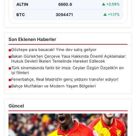
girmesiyle…
ALTIN
6660.6
▲ +2.59%
BTC
3094471
▲ +1.17%
Son Eklenen Haberler
Göztepe para basacak! Yine dev satış geliyor
■
Bakan Gürlek’ten Çerçeve Yasa Hakkında Önemli Açıklamalar:
■
Hukuk Devleti İlkeleri Temelinde Hareket Edilecek
Türk sinemasında farklı bir imza: Ceylan Özgün Özçelik’in en
■
iyi filmleri
Fenerbahçe, Real Madrid’in genç yıldızını transfer ediyor!
■
Bahçe Mutfakları ve Modern Yaşam Bölgeleri
■
Güncel