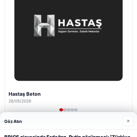
Prenses Night Club
29/04/2026
×
Göz Atın
Web sitemizi nasıl kullandığınızı daha iyi anlayabilmek,
deneyiminizi kişiselleştirmek ve geliştirmek amacıyla çerezler