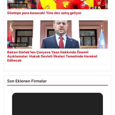
07/08/2026
Göztepe para basacak! Yine dev satış geliyor
06/08/2026
Bakan Gürlek’ten Çerçeve Yasa Hakkında Önemli
Açıklamalar: Hukuk Devleti İlkeleri Temelinde Hareket
Edilecek
Son Eklenen Firmalar