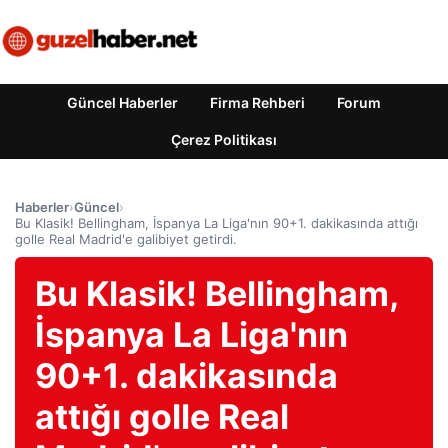
Güncel Haberler
Firma Rehberi
Forum
Çerez Politikası
Haberler
›
Güncel
›
Bu Klasik! Bellingham, İspanya La Liga'nın 90+1. dakikasında attığı
golle Real Madrid'e galibiyet getirdi.
Bu Klasik! Bellingham,
İspanya La Liga'nın
90+1. dakikasında
attığı golle Real