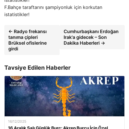
F.Bahçe taraftarını şampiyonluk için korkutan
istatistikler!
← Radyo frekansı
Cumhurbaşkanı Erdoğan
tanıma çipleri
Irak'a gidecek – Son
Brüksel ofislerine
Dakika Haberleri →
girdi
Tavsiye Edilen Haberler
16/12/2025
16 Aralık Salı Günlük Burç: Akrep Burcu İçin Özel