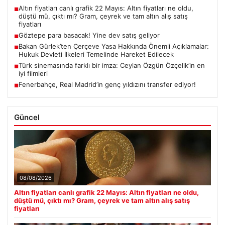
Altın fiyatları canlı grafik 22 Mayıs: Altın fiyatları ne oldu,
■
düştü mü, çıktı mı? Gram, çeyrek ve tam altın alış satış
fiyatları
Göztepe para basacak! Yine dev satış geliyor
■
Bakan Gürlek’ten Çerçeve Yasa Hakkında Önemli Açıklamalar:
■
Hukuk Devleti İlkeleri Temelinde Hareket Edilecek
Türk sinemasında farklı bir imza: Ceylan Özgün Özçelik’in en
■
iyi filmleri
Fenerbahçe, Real Madrid’in genç yıldızını transfer ediyor!
■
Güncel
08/08/2026
Altın fiyatları canlı grafik 22 Mayıs: Altın fiyatları ne oldu,
düştü mü, çıktı mı? Gram, çeyrek ve tam altın alış satış
fiyatları