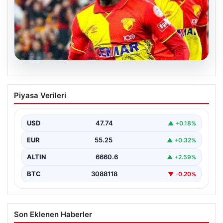
07.08.2026
Göztepe para basacak! Yine dev satış
Piyasa Verileri
geliyor
USD
47.74
▲ +0.18%
EUR
55.25
▲ +0.32%
ALTIN
6660.6
▲ +2.59%
BTC
3088118
▼ -0.20%
Son Eklenen Haberler