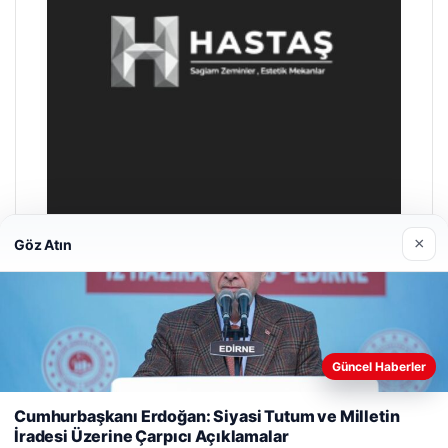
×
Göz Atın
Prenses Night Club
29/04/2026
Güncel Haberler
Web sitemizi nasıl kullandığınızı daha iyi anlayabilmek,
deneyiminizi kişiselleştirmek ve geliştirmek amacıyla çerezler
Cumhurbaşkanı Erdoğan: Siyasi Tutum ve Milletin
kullanıyoruz.
Çerez Politikamız
İradesi Üzerine Çarpıcı Açıklamalar