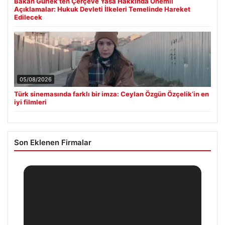
Bakan Gürlek’ten Çerçeve Yasa Hakkında Önemli
Açıklamalar: Hukuk Devleti İlkeleri Temelinde Hareket
Edilecek
05/08/2026
Türk sinemasında farklı bir imza: Ceylan Özgün Özçelik’in en
iyi filmleri
Son Eklenen Firmalar