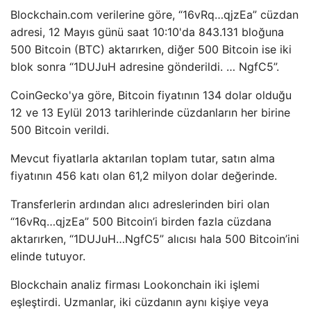
Blockchain.com verilerine göre, “16vRq…qjzEa” cüzdan
adresi, 12 Mayıs günü saat 10:10'da 843.131 bloğuna
500 Bitcoin (BTC) aktarırken, diğer 500 Bitcoin ise iki
blok sonra “1DUJuH adresine gönderildi. … NgfC5”.
CoinGecko'ya göre, Bitcoin fiyatının 134 dolar olduğu
12 ve 13 Eylül 2013 tarihlerinde cüzdanların her birine
500 Bitcoin verildi.
Mevcut fiyatlarla aktarılan toplam tutar, satın alma
fiyatının 456 katı olan 61,2 milyon dolar değerinde.
Transferlerin ardından alıcı adreslerinden biri olan
“16vRq…qjzEa” 500 Bitcoin’i birden fazla cüzdana
aktarırken, “1DUJuH…NgfC5” alıcısı hala 500 Bitcoin’ini
elinde tutuyor.
Blockchain analiz firması Lookonchain iki işlemi
eşleştirdi. Uzmanlar, iki cüzdanın aynı kişiye veya