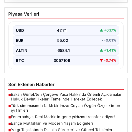
05.08.2026
Türk sinemasında farklı bir imza: Ceylan
Piyasa Verileri
Özgün Özçelik’in en iyi filmleri
USD
47.71
▲ +0.17%
EUR
55.02
• -0.01%
ALTIN
6584.1
▲ +1.41%
BTC
3057109
▼ -0.74%
Son Eklenen Haberler
Bakan Gürlek’ten Çerçeve Yasa Hakkında Önemli Açıklamalar:
■
Hukuk Devleti İlkeleri Temelinde Hareket Edilecek
Türk sinemasında farklı bir imza: Ceylan Özgün Özçelik’in en
■
iyi filmleri
Fenerbahçe, Real Madrid’in genç yıldızını transfer ediyor!
■
Bahçe Mutfakları ve Modern Yaşam Bölgeleri
■
Yargı Teşkilatında Disiplin Süreçleri ve Güncel Tahkimler
■