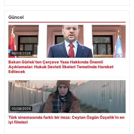
Güncel
06/08/2026
Bakan Gürlek’ten Çerçeve Yasa Hakkında Önemli
Açıklamalar: Hukuk Devleti İlkeleri Temelinde Hareket
Edilecek
05/08/2026
Türk sinemasında farklı bir imza: Ceylan Özgün Özçelik’in en
iyi filmleri