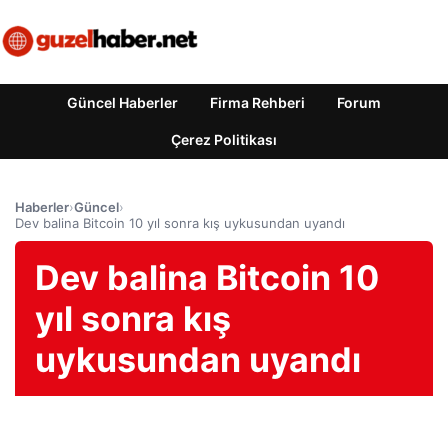
Güncel Haberler
Firma Rehberi
Forum
Çerez Politikası
Haberler
›
Güncel
›
Dev balina Bitcoin 10 yıl sonra kış uykusundan uyandı
Dev balina Bitcoin 10
yıl sonra kış
uykusundan uyandı