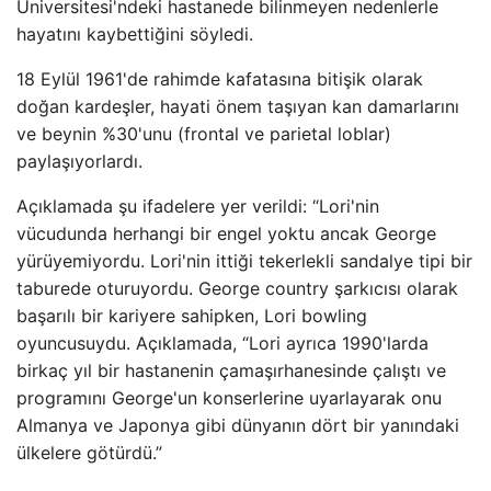
Üniversitesi'ndeki hastanede bilinmeyen nedenlerle
hayatını kaybettiğini söyledi.
18 Eylül 1961'de rahimde kafatasına bitişik olarak
doğan kardeşler, hayati önem taşıyan kan damarlarını
ve beynin %30'unu (frontal ve parietal loblar)
paylaşıyorlardı.
Açıklamada şu ifadelere yer verildi: “Lori'nin
vücudunda herhangi bir engel yoktu ancak George
yürüyemiyordu. Lori'nin ittiği tekerlekli sandalye tipi bir
taburede oturuyordu. George country şarkıcısı olarak
başarılı bir kariyere sahipken, Lori bowling
oyuncusuydu. Açıklamada, “Lori ayrıca 1990'larda
birkaç yıl bir hastanenin çamaşırhanesinde çalıştı ve
programını George'un konserlerine uyarlayarak onu
Almanya ve Japonya gibi dünyanın dört bir yanındaki
ülkelere götürdü.”