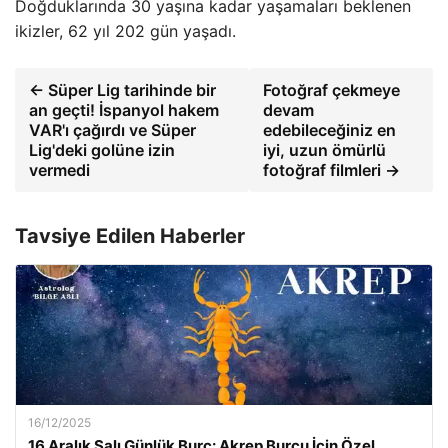
Doğduklarında 30 yaşına kadar yaşamaları beklenen
ikizler, 62 yıl 202 gün yaşadı.
← Süper Lig tarihinde bir
Fotoğraf çekmeye
an geçti! İspanyol hakem
devam
VAR'ı çağırdı ve Süper
edebileceğiniz en
Lig'deki golüne izin
iyi, uzun ömürlü
vermedi
fotoğraf filmleri →
Tavsiye Edilen Haberler
16/12/2025
16 Aralık Salı Günlük Burç: Akrep Burcu İçin Özel