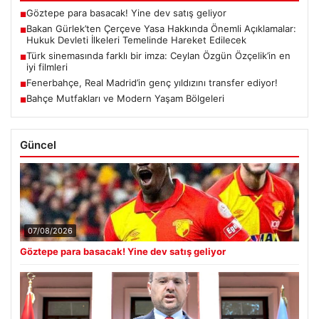
Göztepe para basacak! Yine dev satış geliyor
■
Bakan Gürlek’ten Çerçeve Yasa Hakkında Önemli Açıklamalar:
■
Hukuk Devleti İlkeleri Temelinde Hareket Edilecek
Türk sinemasında farklı bir imza: Ceylan Özgün Özçelik’in en
■
iyi filmleri
Fenerbahçe, Real Madrid’in genç yıldızını transfer ediyor!
■
Bahçe Mutfakları ve Modern Yaşam Bölgeleri
■
Güncel
07/08/2026
Göztepe para basacak! Yine dev satış geliyor