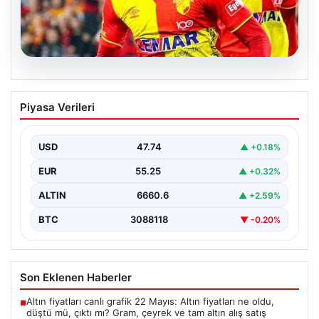
07.08.2026
Göztepe para basacak! Yine dev satış
Piyasa Verileri
geliyor
USD
47.74
▲ +0.18%
EUR
55.25
▲ +0.32%
ALTIN
6660.6
▲ +2.59%
BTC
3088118
▼ -0.20%
Son Eklenen Haberler
Altın fiyatları canlı grafik 22 Mayıs: Altın fiyatları ne oldu,
■
düştü mü, çıktı mı? Gram, çeyrek ve tam altın alış satış