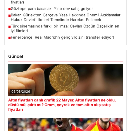
fiyatları
Göztepe para basacak! Yine dev satış geliyor
■
Bakan Gürlek’ten Çerçeve Yasa Hakkında Önemli Açıklamalar:
■
Hukuk Devleti İlkeleri Temelinde Hareket Edilecek
Türk sinemasında farklı bir imza: Ceylan Özgün Özçelik’in en
■
iyi filmleri
Fenerbahçe, Real Madrid’in genç yıldızını transfer ediyor!
■
Güncel
08/08/2026
Altın fiyatları canlı grafik 22 Mayıs: Altın fiyatları ne oldu,
düştü mü, çıktı mı? Gram, çeyrek ve tam altın alış satış
fiyatları