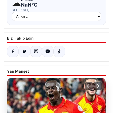
☁
NaN°C
ŞEHIR SEÇ
Bizi Takip Edin
Yan Manşet