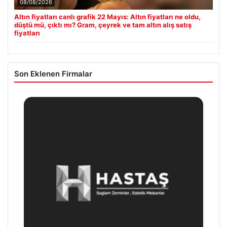
08/08/2026
Altın fiyatları canlı grafik 22 Mayıs: Altın fiyatları ne oldu,
düştü mü, çıktı mı? Gram, çeyrek ve tam altın alış satış
fiyatları
Son Eklenen Firmalar