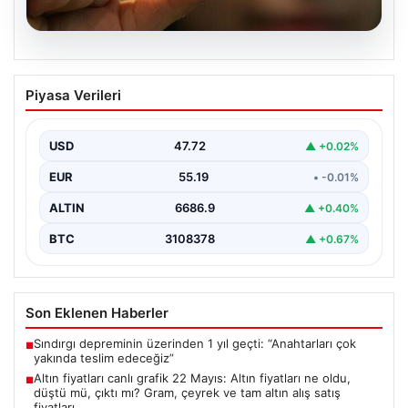
08.08.2026
Altın fiyatları canlı grafik 22 Mayıs: Altın
Piyasa Verileri
fiyatları ne oldu, düştü mü, çıktı mı?
Gram, çeyrek ve tam altın alış satış
fiyatları
USD
47.72
▲ +0.02%
EUR
55.19
• -0.01%
ALTIN
6686.9
▲ +0.40%
BTC
3108378
▲ +0.67%
Son Eklenen Haberler
Sındırgı depreminin üzerinden 1 yıl geçti: “Anahtarları çok
■
yakında teslim edeceğiz”
Altın fiyatları canlı grafik 22 Mayıs: Altın fiyatları ne oldu,
■
düştü mü, çıktı mı? Gram, çeyrek ve tam altın alış satış
fiyatları