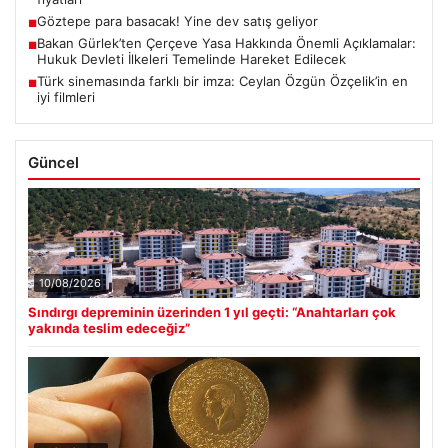
Göztepe para basacak! Yine dev satış geliyor
■
Bakan Gürlek’ten Çerçeve Yasa Hakkında Önemli Açıklamalar:
■
Hukuk Devleti İlkeleri Temelinde Hareket Edilecek
Türk sinemasında farklı bir imza: Ceylan Özgün Özçelik’in en
■
iyi filmleri
Güncel
10/08/2026
Sındırgı depreminin üzerinden 1 yıl geçti: “Anahtarları çok
yakında teslim edeceğiz”