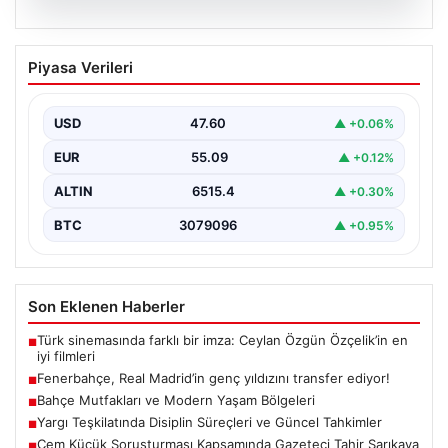
05.08.2026
Fenerbahçe, Real Madrid’in genç
Piyasa Verileri
yıldızını transfer ediyor!
USD
47.60
▲ +0.06%
EUR
55.09
▲ +0.12%
ALTIN
6515.4
▲ +0.30%
BTC
3079096
▲ +0.95%
Son Eklenen Haberler
Türk sinemasında farklı bir imza: Ceylan Özgün Özçelik’in en
■
iyi filmleri
Fenerbahçe, Real Madrid’in genç yıldızını transfer ediyor!
■
Bahçe Mutfakları ve Modern Yaşam Bölgeleri
■
Yargı Teşkilatında Disiplin Süreçleri ve Güncel Tahkimler
■
Cem Küçük Soruşturması Kapsamında Gazeteci Tahir Sarıkaya
■