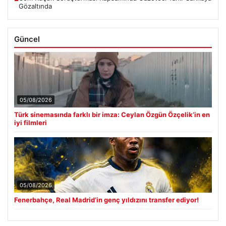
Gözaltında
Güncel
05/08/2026
Türk sinemasında farklı bir imza: Ceylan Özgün Özçelik’in en
iyi filmleri
05/08/2026
Fenerbahçe, Real Madrid’in genç yıldızını transfer ediyor!