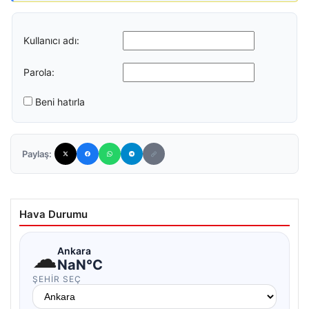
Kullanıcı adı:
Parola:
Beni hatırla
Paylaş:
Hava Durumu
☁
Ankara
NaN°C
ŞEHIR SEÇ