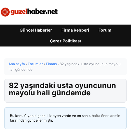
Güncel Haberler
Firma Rehberi
Forum
Çerez Politikası
Ana sayfa
›
Forumlar
›
Finans
›
82 yaşındaki usta oyuncunun mayolu
hali gündemde
82 yaşındaki usta oyuncunun
mayolu hali gündemde
Bu konu 0 yanıt içerir, 1 izleyen vardır ve en son
4 hafta önce
admin
tarafından güncellenmiştir.