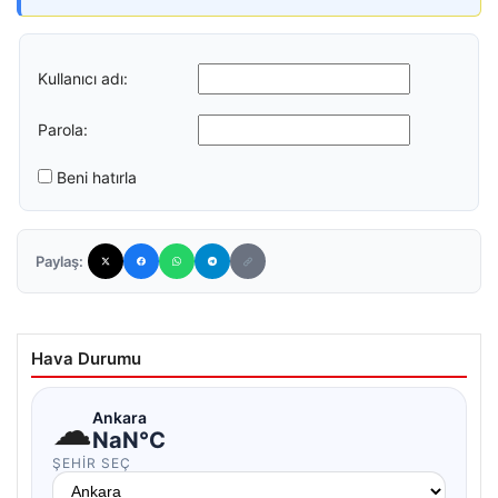
Kullanıcı adı:
Parola:
Beni hatırla
Paylaş:
Hava Durumu
☁
Ankara
NaN°C
ŞEHIR SEÇ