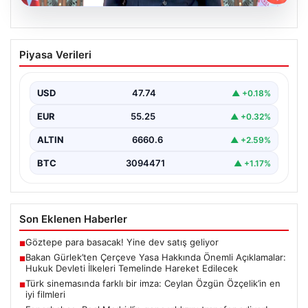
06.08.2026
Bakan Gürlek’ten Çerçeve Yasa
Piyasa Verileri
Hakkında Önemli Açıklamalar: Hukuk
Devleti İlkeleri Temelinde Hareket
Edilecek
USD
47.74
▲ +0.18%
Adalet Bakanı Akın Gürlek, terörle mücadelede yeni bir
EUR
55.25
▲ +0.32%
dönemi başlatacak çerçeve yasanın yürürlüğe
girmesiyle…
ALTIN
6660.6
▲ +2.59%
BTC
3094471
▲ +1.17%
Son Eklenen Haberler
Göztepe para basacak! Yine dev satış geliyor
■
Bakan Gürlek’ten Çerçeve Yasa Hakkında Önemli Açıklamalar:
■
Hukuk Devleti İlkeleri Temelinde Hareket Edilecek
Türk sinemasında farklı bir imza: Ceylan Özgün Özçelik’in en
■
iyi filmleri