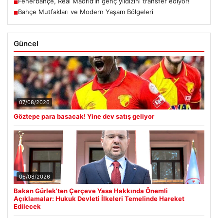
Fenerbahçe, Real Madrid’in genç yıldızını transfer ediyor!
■
Bahçe Mutfakları ve Modern Yaşam Bölgeleri
■
Güncel
07/08/2026
Göztepe para basacak! Yine dev satış geliyor
06/08/2026
Bakan Gürlek’ten Çerçeve Yasa Hakkında Önemli
Açıklamalar: Hukuk Devleti İlkeleri Temelinde Hareket
Edilecek