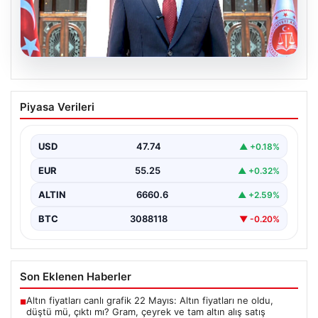
06.08.2026
Bakan Gürlek’ten Çerçeve Yasa
Piyasa Verileri
Hakkında Önemli Açıklamalar: Hukuk
Devleti İlkeleri Temelinde Hareket
Edilecek
USD
47.74
▲ +0.18%
Adalet Bakanı Akın Gürlek, terörle mücadelede yeni bir
EUR
55.25
▲ +0.32%
dönemi başlatacak çerçeve yasanın yürürlüğe
girmesiyle…
ALTIN
6660.6
▲ +2.59%
BTC
3088118
▼ -0.20%
Son Eklenen Haberler
Altın fiyatları canlı grafik 22 Mayıs: Altın fiyatları ne oldu,
■
düştü mü, çıktı mı? Gram, çeyrek ve tam altın alış satış