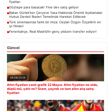
fiyatları
Göztepe para basacak! Yine dev satış geliyor
■
Bakan Gürlek’ten Çerçeve Yasa Hakkında Önemli Açıklamalar:
■
Hukuk Devleti İlkeleri Temelinde Hareket Edilecek
Türk sinemasında farklı bir imza: Ceylan Özgün Özçelik’in en
■
iyi filmleri
Fenerbahçe, Real Madrid’in genç yıldızını transfer ediyor!
■
Güncel
08/08/2026
Altın fiyatları canlı grafik 22 Mayıs: Altın fiyatları ne oldu,
düştü mü, çıktı mı? Gram, çeyrek ve tam altın alış satış
fiyatları