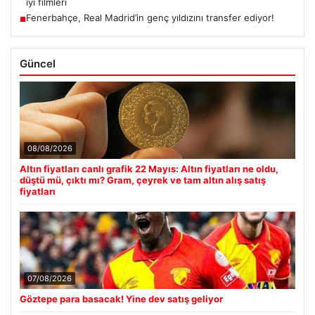
iyi filmleri
Fenerbahçe, Real Madrid’in genç yıldızını transfer ediyor!
■
Güncel
08/08/2026
Altın fiyatları canlı grafik 22 Mayıs: Altın fiyatları ne oldu,
düştü mü, çıktı mı? Gram, çeyrek ve tam altın alış satış
fiyatları
07/08/2026
Göztepe para basacak! Yine dev satış geliyor