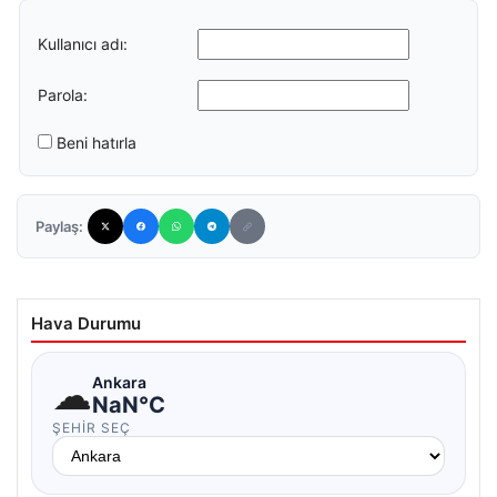
Kullanıcı adı:
Parola:
Beni hatırla
Paylaş:
Hava Durumu
☁
Ankara
NaN°C
ŞEHIR SEÇ