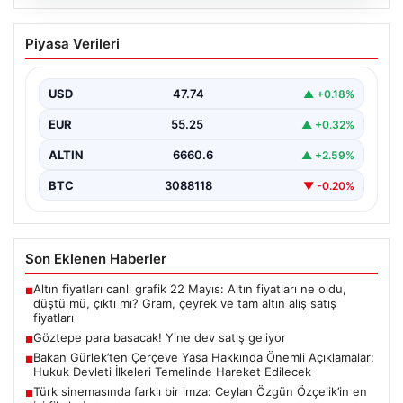
07.08.2026
Göztepe para basacak! Yine dev satış
Piyasa Verileri
geliyor
USD
47.74
▲ +0.18%
EUR
55.25
▲ +0.32%
ALTIN
6660.6
▲ +2.59%
BTC
3088118
▼ -0.20%
Son Eklenen Haberler
Altın fiyatları canlı grafik 22 Mayıs: Altın fiyatları ne oldu,
■
düştü mü, çıktı mı? Gram, çeyrek ve tam altın alış satış
fiyatları
Göztepe para basacak! Yine dev satış geliyor
■
Bakan Gürlek’ten Çerçeve Yasa Hakkında Önemli Açıklamalar:
■
Hukuk Devleti İlkeleri Temelinde Hareket Edilecek
Türk sinemasında farklı bir imza: Ceylan Özgün Özçelik’in en
■