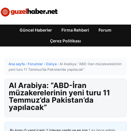
Güncel Haberler
Firma Rehberi
Forum
Çerez Politikası
Ana sayfa
›
Forumlar
›
Dünya
›
Al Arabiya: “ABD-İran müzakerelerinin
yeni turu 11 Temmuz’da Pakistan’da yapılacak”
Al Arabiya: “ABD-İran
müzakerelerinin yeni turu 11
Temmuz’da Pakistan’da
yapılacak”
Bu konu 0 yanıt içerir, 1 izleyen vardır ve en son
1 ay önce
admin