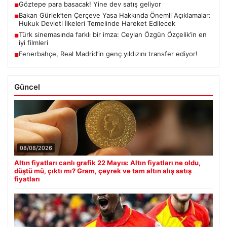
Göztepe para basacak! Yine dev satış geliyor
■
Bakan Gürlek’ten Çerçeve Yasa Hakkında Önemli Açıklamalar:
■
Hukuk Devleti İlkeleri Temelinde Hareket Edilecek
Türk sinemasında farklı bir imza: Ceylan Özgün Özçelik’in en
■
iyi filmleri
Fenerbahçe, Real Madrid’in genç yıldızını transfer ediyor!
■
Güncel
08/08/2026
Altın fiyatları canlı grafik 22 Mayıs: Altın fiyatları ne oldu,
düştü mü, çıktı mı? Gram, çeyrek ve tam altın alış satış
fiyatları