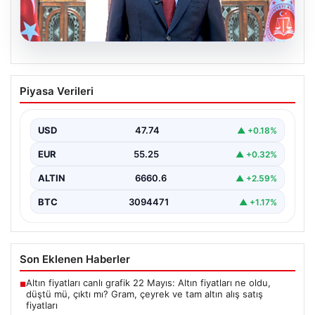
06.08.2026
Bakan Gürlek’ten Çerçeve Yasa
Piyasa Verileri
Hakkında Önemli Açıklamalar: Hukuk
Devleti İlkeleri Temelinde Hareket
Edilecek
USD
47.74
▲ +0.18%
Adalet Bakanı Akın Gürlek, terörle mücadelede yeni bir
EUR
55.25
▲ +0.32%
dönemi başlatacak çerçeve yasanın yürürlüğe
girmesiyle…
ALTIN
6660.6
▲ +2.59%
BTC
3094471
▲ +1.17%
Son Eklenen Haberler
Altın fiyatları canlı grafik 22 Mayıs: Altın fiyatları ne oldu,
■
düştü mü, çıktı mı? Gram, çeyrek ve tam altın alış satış
fiyatları