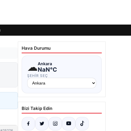
ı
Hava Durumu
☁
Ankara
NaN°C
ŞEHIR SEÇ
Bizi Takip Edin
#25276