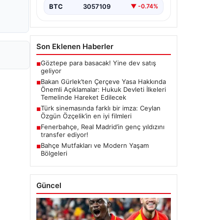
yürürlüğe girmesiyle…
BTC
3057109
▼ -0.74%
Son Eklenen Haberler
Göztepe para basacak! Yine dev satış
■
geliyor
Bakan Gürlek’ten Çerçeve Yasa Hakkında
■
Önemli Açıklamalar: Hukuk Devleti İlkeleri
Temelinde Hareket Edilecek
Türk sinemasında farklı bir imza: Ceylan
■
Özgün Özçelik’in en iyi filmleri
Fenerbahçe, Real Madrid’in genç yıldızını
■
transfer ediyor!
Bahçe Mutfakları ve Modern Yaşam
■
Bölgeleri
Güncel