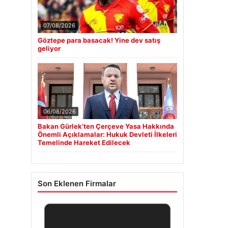
07/08/2026
Göztepe para basacak! Yine dev satış
geliyor
06/08/2026
Bakan Gürlek’ten Çerçeve Yasa Hakkında
Önemli Açıklamalar: Hukuk Devleti İlkeleri
Temelinde Hareket Edilecek
Son Eklenen Firmalar