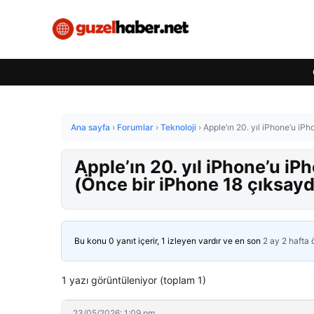
Ana sayfa
›
Forumlar
›
Teknoloji
›
Apple’ın 20. yıl iPhone’u iPh
Apple’ın 20. yıl iPhone’u iP
(Önce bir iPhone 18 çıksayd
Bu konu 0 yanıt içerir, 1 izleyen vardır ve en son
2 ay 2 hafta
1 yazı görüntüleniyor (toplam 1)
23/05/2026: 1:09 pm