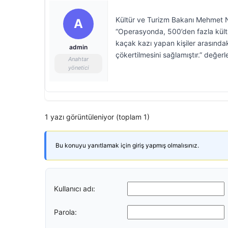
Kültür ve Turizm Bakanı Mehmet Nu
A
“Operasyonda, 500’den fazla kültür
kaçak kazı yapan kişiler arasındaki
admin
çökertilmesini sağlamıştır.” değe
Anahtar
yönetici
1 yazı görüntüleniyor (toplam 1)
Bu konuyu yanıtlamak için giriş yapmış olmalısınız.
Kullanıcı adı:
Parola: