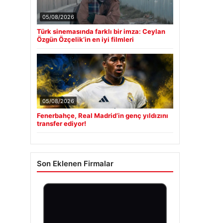
05/08/2026
Türk sinemasında farklı bir imza: Ceylan
Özgün Özçelik’in en iyi filmleri
05/08/2026
Fenerbahçe, Real Madrid’in genç yıldızını
transfer ediyor!
Son Eklenen Firmalar