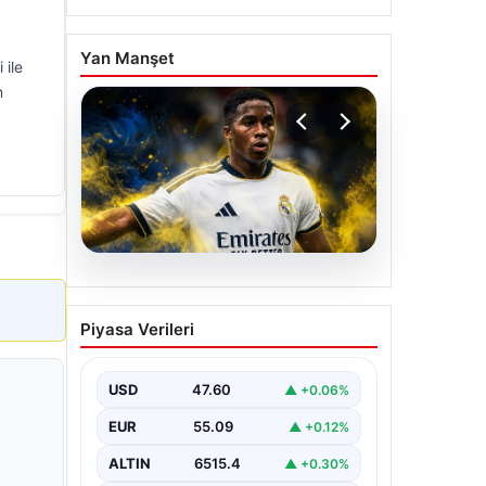
,
Yan Manşet
 ile
n
05.08.2026
Fenerbahçe, Real
Piyasa Verileri
Madrid’in genç yıldızını
transfer ediyor!
USD
47.60
▲ +0.06%
EUR
55.09
▲ +0.12%
ALTIN
6515.4
▲ +0.30%