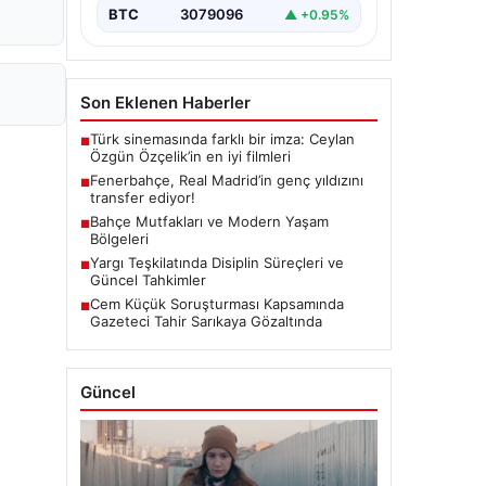
BTC
3079096
▲ +0.95%
Son Eklenen Haberler
Türk sinemasında farklı bir imza: Ceylan
■
Özgün Özçelik’in en iyi filmleri
Fenerbahçe, Real Madrid’in genç yıldızını
■
transfer ediyor!
Bahçe Mutfakları ve Modern Yaşam
■
Bölgeleri
Yargı Teşkilatında Disiplin Süreçleri ve
■
Güncel Tahkimler
Cem Küçük Soruşturması Kapsamında
■
Gazeteci Tahir Sarıkaya Gözaltında
Güncel