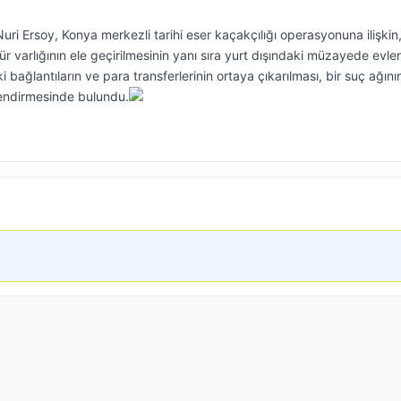
ri Ersoy, Konya merkezli tarihi eser kaçakçılığı operasyonuna ilişkin
 varlığının ele geçirilmesinin yanı sıra yurt dışındaki müzayede evleri
 bağlantıların ve para transferlerinin ortaya çıkarılması, bir suç ağını
rlendirmesinde bulundu.