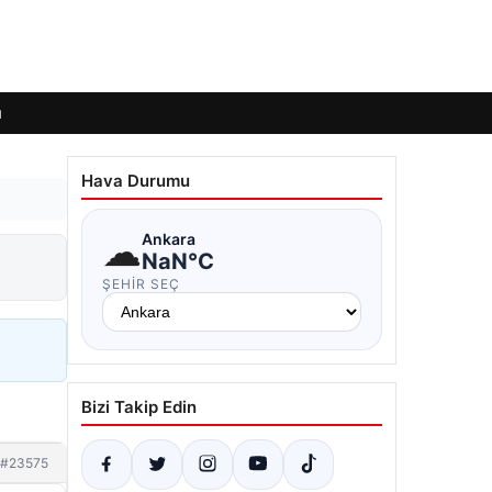
ı
Hava Durumu
☁
Ankara
NaN°C
ŞEHIR SEÇ
Bizi Takip Edin
#23575