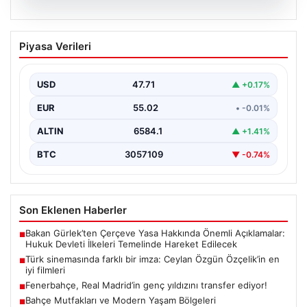
05.08.2026
Türk sinemasında farklı bir imza: Ceylan
Piyasa Verileri
Özgün Özçelik’in en iyi filmleri
USD
47.71
▲ +0.17%
EUR
55.02
• -0.01%
ALTIN
6584.1
▲ +1.41%
BTC
3057109
▼ -0.74%
Son Eklenen Haberler
Bakan Gürlek’ten Çerçeve Yasa Hakkında Önemli Açıklamalar:
■
Hukuk Devleti İlkeleri Temelinde Hareket Edilecek
Türk sinemasında farklı bir imza: Ceylan Özgün Özçelik’in en
■
iyi filmleri
Fenerbahçe, Real Madrid’in genç yıldızını transfer ediyor!
■
Bahçe Mutfakları ve Modern Yaşam Bölgeleri
■