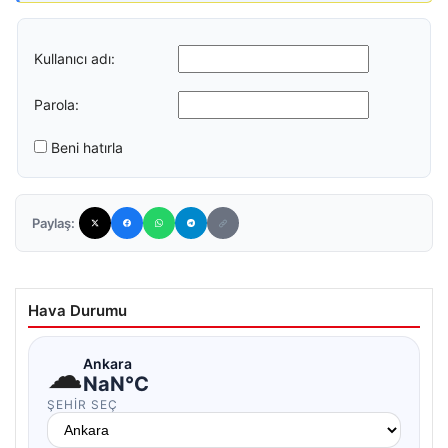
Kullanıcı adı:
Parola:
Beni hatırla
Paylaş:
Hava Durumu
☁
Ankara
NaN°C
ŞEHIR SEÇ