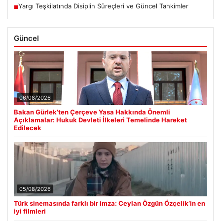
Yargı Teşkilatında Disiplin Süreçleri ve Güncel Tahkimler
■
Güncel
06/08/2026
Bakan Gürlek’ten Çerçeve Yasa Hakkında Önemli
Açıklamalar: Hukuk Devleti İlkeleri Temelinde Hareket
Edilecek
05/08/2026
Türk sinemasında farklı bir imza: Ceylan Özgün Özçelik’in en
iyi filmleri