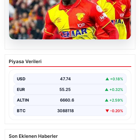
07.08.2026
Göztepe para basacak! Yine dev satış
Piyasa Verileri
geliyor
USD
47.74
▲ +0.18%
EUR
55.25
▲ +0.32%
ALTIN
6660.6
▲ +2.59%
BTC
3088118
▼ -0.20%
Son Eklenen Haberler