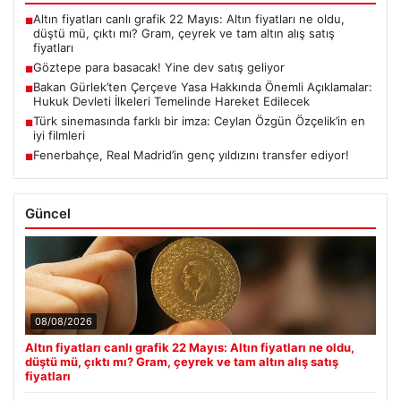
Altın fiyatları canlı grafik 22 Mayıs: Altın fiyatları ne oldu,
■
düştü mü, çıktı mı? Gram, çeyrek ve tam altın alış satış
fiyatları
Göztepe para basacak! Yine dev satış geliyor
■
Bakan Gürlek’ten Çerçeve Yasa Hakkında Önemli Açıklamalar:
■
Hukuk Devleti İlkeleri Temelinde Hareket Edilecek
Türk sinemasında farklı bir imza: Ceylan Özgün Özçelik’in en
■
iyi filmleri
Fenerbahçe, Real Madrid’in genç yıldızını transfer ediyor!
■
Güncel
08/08/2026
Altın fiyatları canlı grafik 22 Mayıs: Altın fiyatları ne oldu,
düştü mü, çıktı mı? Gram, çeyrek ve tam altın alış satış
fiyatları