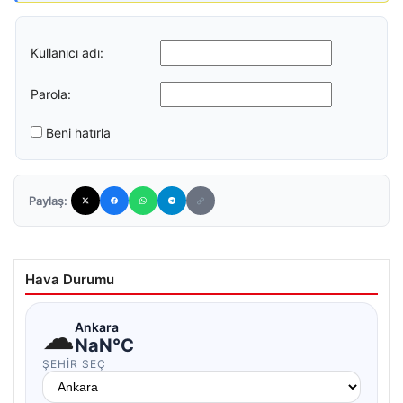
Kullanıcı adı:
Parola:
Beni hatırla
Paylaş:
Hava Durumu
☁
Ankara
NaN°C
ŞEHIR SEÇ