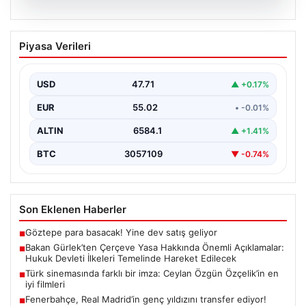
06.08.2026
Bakan Gürlek’ten Çerçeve Yasa
Piyasa Verileri
Hakkında Önemli Açıklamalar: Hukuk
Devleti İlkeleri Temelinde Hareket
Edilecek
USD
47.71
▲ +0.17%
Adalet Bakanı Akın Gürlek, terörle mücadelede yeni bir
EUR
55.02
• -0.01%
dönemi başlatacak çerçeve yasanın yürürlüğe
girmesiyle…
ALTIN
6584.1
▲ +1.41%
BTC
3057109
▼ -0.74%
Son Eklenen Haberler
Göztepe para basacak! Yine dev satış geliyor
■
Bakan Gürlek’ten Çerçeve Yasa Hakkında Önemli Açıklamalar:
■
Hukuk Devleti İlkeleri Temelinde Hareket Edilecek
Türk sinemasında farklı bir imza: Ceylan Özgün Özçelik’in en
■
iyi filmleri
Fenerbahçe, Real Madrid’in genç yıldızını transfer ediyor!
■