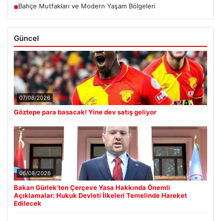
Bahçe Mutfakları ve Modern Yaşam Bölgeleri
■
Güncel
07/08/2026
Göztepe para basacak! Yine dev satış geliyor
06/08/2026
Bakan Gürlek’ten Çerçeve Yasa Hakkında Önemli
Açıklamalar: Hukuk Devleti İlkeleri Temelinde Hareket
Edilecek