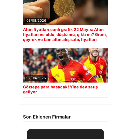
08/08/2026
Altın fiyatları canlı grafik 22 Mayıs: Altın
fiyatları ne oldu, düştü mü, çıktı mı? Gram,
çeyrek ve tam altın alış satış fiyatları
07/08/2026
Göztepe para basacak! Yine dev satış
geliyor
Son Eklenen Firmalar