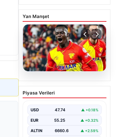
Yan Manşet
07.08.2026
Göztepe para basacak!
Piyasa Verileri
Yine dev satış geliyor
USD
47.74
▲ +0.18%
EUR
55.25
▲ +0.32%
ALTIN
6660.6
▲ +2.59%