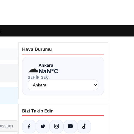
ı
Hava Durumu
☁
Ankara
NaN°C
ŞEHIR SEÇ
Bizi Takip Edin
#23301