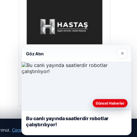
×
Göz Atın
Prenses Night Club
29/04/2026
Güncel Haberler
Bu canlı yayında saatlerdir robotlar
çalıştırılıyor!
ıyoruz.
Çerez Politikamız
Reddet
Kabul Et