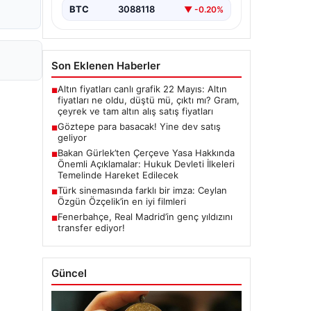
BTC
3088118
▼ -0.20%
Son Eklenen Haberler
Altın fiyatları canlı grafik 22 Mayıs: Altın
■
fiyatları ne oldu, düştü mü, çıktı mı? Gram,
çeyrek ve tam altın alış satış fiyatları
Göztepe para basacak! Yine dev satış
■
geliyor
Bakan Gürlek’ten Çerçeve Yasa Hakkında
■
Önemli Açıklamalar: Hukuk Devleti İlkeleri
Temelinde Hareket Edilecek
Türk sinemasında farklı bir imza: Ceylan
■
Özgün Özçelik’in en iyi filmleri
Fenerbahçe, Real Madrid’in genç yıldızını
■
transfer ediyor!
Güncel