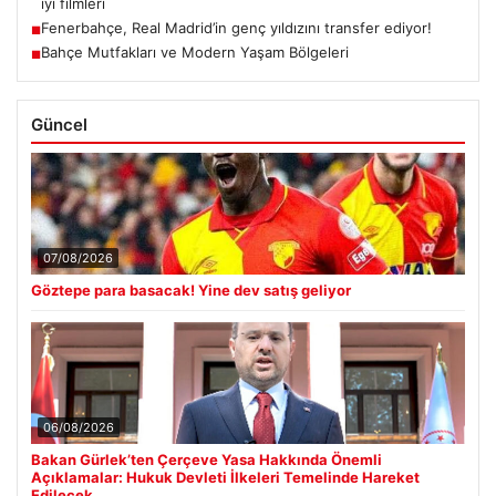
iyi filmleri
Fenerbahçe, Real Madrid’in genç yıldızını transfer ediyor!
■
Bahçe Mutfakları ve Modern Yaşam Bölgeleri
■
Güncel
07/08/2026
Göztepe para basacak! Yine dev satış geliyor
06/08/2026
Bakan Gürlek’ten Çerçeve Yasa Hakkında Önemli
Açıklamalar: Hukuk Devleti İlkeleri Temelinde Hareket
Edilecek