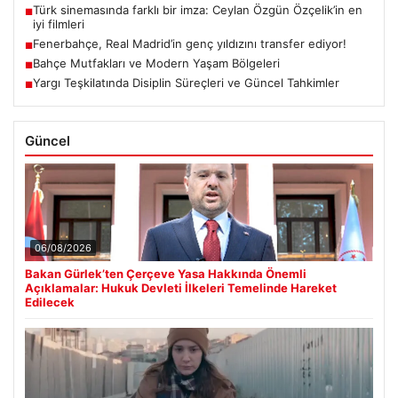
Türk sinemasında farklı bir imza: Ceylan Özgün Özçelik’in en
■
iyi filmleri
Fenerbahçe, Real Madrid’in genç yıldızını transfer ediyor!
■
Bahçe Mutfakları ve Modern Yaşam Bölgeleri
■
Yargı Teşkilatında Disiplin Süreçleri ve Güncel Tahkimler
■
Güncel
06/08/2026
Bakan Gürlek’ten Çerçeve Yasa Hakkında Önemli
Açıklamalar: Hukuk Devleti İlkeleri Temelinde Hareket
Edilecek