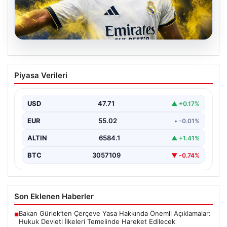
05.08.2026
Fenerbahçe, Real Madrid’in genç
Piyasa Verileri
yıldızını transfer ediyor!
USD
47.71
▲ +0.17%
EUR
55.02
• -0.01%
ALTIN
6584.1
▲ +1.41%
BTC
3057109
▼ -0.74%
Son Eklenen Haberler
Bakan Gürlek’ten Çerçeve Yasa Hakkında Önemli Açıklamalar:
■
Hukuk Devleti İlkeleri Temelinde Hareket Edilecek