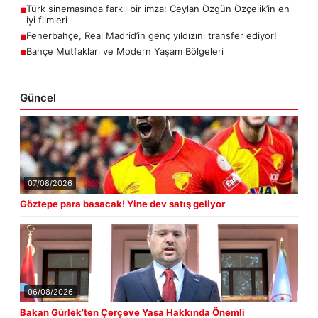
Türk sinemasında farklı bir imza: Ceylan Özgün Özçelik’in en
■
iyi filmleri
Fenerbahçe, Real Madrid’in genç yıldızını transfer ediyor!
■
Bahçe Mutfakları ve Modern Yaşam Bölgeleri
■
Güncel
07/08/2026
Göztepe para basacak! Yine dev satış geliyor
06/08/2026
Bakan Gürlek’ten Çerçeve Yasa Hakkında Önemli