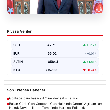
06.08.2026
Bakan Gürlek’ten Çerçeve Yasa
Piyasa Verileri
Hakkında Önemli Açıklamalar: Hukuk
Devleti İlkeleri Temelinde Hareket
Edilecek
USD
47.71
▲ +0.17%
Adalet Bakanı Akın Gürlek, terörle mücadelede yeni bir
EUR
55.02
• -0.01%
dönemi başlatacak çerçeve yasanın yürürlüğe
girmesiyle…
ALTIN
6584.1
▲ +1.41%
BTC
3057109
▼ -0.74%
Son Eklenen Haberler
Göztepe para basacak! Yine dev satış geliyor
■
Bakan Gürlek’ten Çerçeve Yasa Hakkında Önemli Açıklamalar:
■
Hukuk Devleti İlkeleri Temelinde Hareket Edilecek