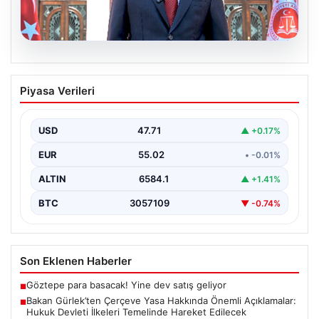
06.08.2026
Bakan Gürlek’ten Çerçeve Yasa
Piyasa Verileri
Hakkında Önemli Açıklamalar: Hukuk
Devleti İlkeleri Temelinde Hareket
Edilecek
USD
47.71
▲ +0.17%
Adalet Bakanı Akın Gürlek, terörle mücadelede yeni bir
EUR
55.02
• -0.01%
dönemi başlatacak çerçeve yasanın yürürlüğe
girmesiyle…
ALTIN
6584.1
▲ +1.41%
BTC
3057109
▼ -0.74%
Son Eklenen Haberler
Göztepe para basacak! Yine dev satış geliyor
■
Bakan Gürlek’ten Çerçeve Yasa Hakkında Önemli Açıklamalar:
■
Hukuk Devleti İlkeleri Temelinde Hareket Edilecek