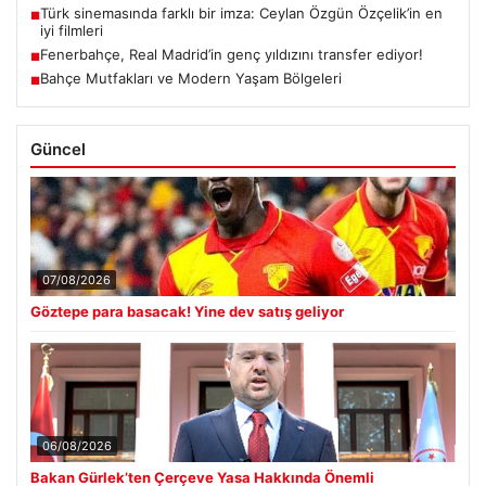
Türk sinemasında farklı bir imza: Ceylan Özgün Özçelik’in en
■
iyi filmleri
Fenerbahçe, Real Madrid’in genç yıldızını transfer ediyor!
■
Bahçe Mutfakları ve Modern Yaşam Bölgeleri
■
Güncel
07/08/2026
Göztepe para basacak! Yine dev satış geliyor
06/08/2026
Bakan Gürlek’ten Çerçeve Yasa Hakkında Önemli