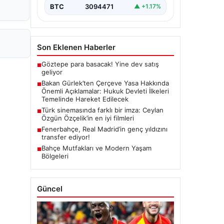
yürürlüğe girmesiyle…
BTC
3094471
▲ +1.17%
Son Eklenen Haberler
Göztepe para basacak! Yine dev satış
■
geliyor
Bakan Gürlek’ten Çerçeve Yasa Hakkında
■
Önemli Açıklamalar: Hukuk Devleti İlkeleri
Temelinde Hareket Edilecek
Türk sinemasında farklı bir imza: Ceylan
■
Özgün Özçelik’in en iyi filmleri
Fenerbahçe, Real Madrid’in genç yıldızını
■
transfer ediyor!
Bahçe Mutfakları ve Modern Yaşam
■
Bölgeleri
Güncel