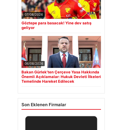
07/08/2026
Göztepe para basacak! Yine dev satış
geliyor
06/08/2026
Bakan Gürlek’ten Çerçeve Yasa Hakkında
Önemli Açıklamalar: Hukuk Devleti İlkeleri
Temelinde Hareket Edilecek
Son Eklenen Firmalar