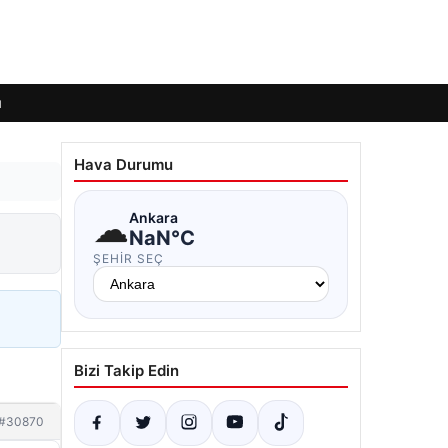
ı
Hava Durumu
☁
Ankara
NaN°C
ŞEHIR SEÇ
Bizi Takip Edin
#30870