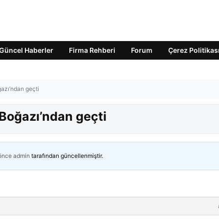
Güncel Haberler
Firma Rehberi
Forum
Çerez Politikas
azı’ndan geçti
Boğazı’ndan geçti
 önce
admin
tarafından güncellenmiştir.