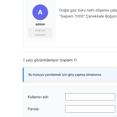
Doğal gaz boru hattı döşeme çalış
A
“Saipem 7000” Çanakkale Boğazı’
admin
Anahtar
yönetici
1 yazı görüntüleniyor (toplam 1)
Bu konuyu yanıtlamak için giriş yapmış olmalısınız.
Kullanıcı adı:
Parola: