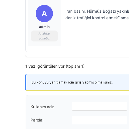
İran basını, Hürmüz Boğazı yakınl
A
deniz trafiğini kontrol etmek” amac
admin
Anahtar
yönetici
1 yazı görüntüleniyor (toplam 1)
Bu konuyu yanıtlamak için giriş yapmış olmalısınız.
Kullanıcı adı:
Parola: