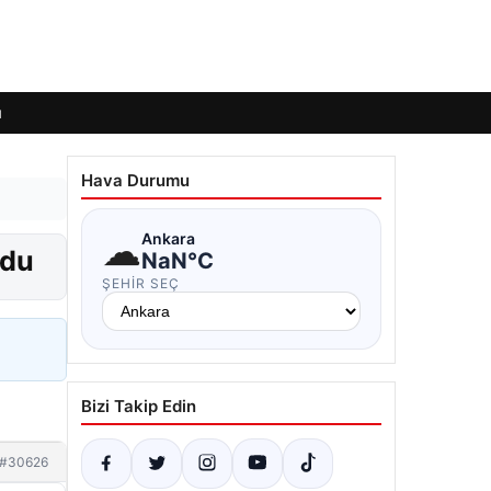
ı
Hava Durumu
☁
Ankara
ldu
NaN°C
ŞEHIR SEÇ
Bizi Takip Edin
#30626