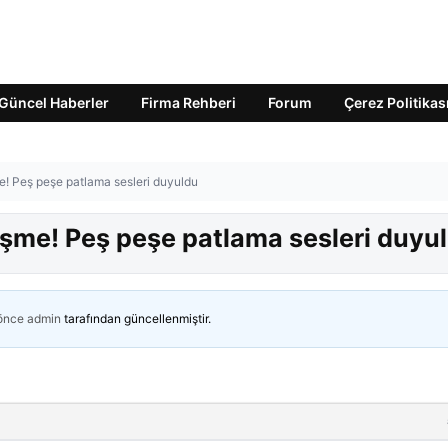
Güncel Haberler
Firma Rehberi
Forum
Çerez Politikas
e! Peş peşe patlama sesleri duyuldu
işme! Peş peşe patlama sesleri duyu
 önce
admin
tarafından güncellenmiştir.