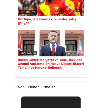
07/08/2026
Göztepe para basacak! Yine dev satış
geliyor
06/08/2026
Bakan Gürlek’ten Çerçeve Yasa Hakkında
Önemli Açıklamalar: Hukuk Devleti İlkeleri
Temelinde Hareket Edilecek
Son Eklenen Firmalar