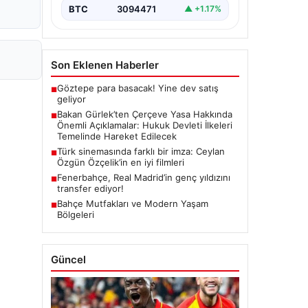
yürürlüğe girmesiyle…
BTC
3094471
▲ +1.17%
Son Eklenen Haberler
Göztepe para basacak! Yine dev satış
■
geliyor
Bakan Gürlek’ten Çerçeve Yasa Hakkında
■
Önemli Açıklamalar: Hukuk Devleti İlkeleri
Temelinde Hareket Edilecek
Türk sinemasında farklı bir imza: Ceylan
■
Özgün Özçelik’in en iyi filmleri
Fenerbahçe, Real Madrid’in genç yıldızını
■
transfer ediyor!
Bahçe Mutfakları ve Modern Yaşam
■
Bölgeleri
Güncel