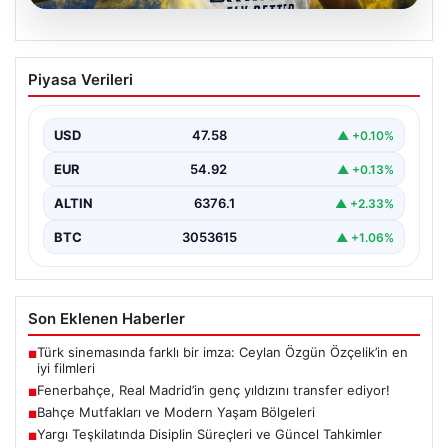
05.08.2026
Fenerbahçe, Real Madrid’in genç
Piyasa Verileri
yıldızını transfer ediyor!
USD
47.58
▲ +0.10%
EUR
54.92
▲ +0.13%
ALTIN
6376.1
▲ +2.33%
BTC
3053615
▲ +1.06%
Son Eklenen Haberler
Türk sinemasında farklı bir imza: Ceylan Özgün Özçelik’in en
■
iyi filmleri
Fenerbahçe, Real Madrid’in genç yıldızını transfer ediyor!
■
Bahçe Mutfakları ve Modern Yaşam Bölgeleri
■
Yargı Teşkilatında Disiplin Süreçleri ve Güncel Tahkimler
■