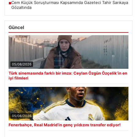
Cem Küçük Soruşturması Kapsamında Gazeteci Tahir Sarıkaya
■
Gözaltında
Güncel
05/08/2026
Türk sinemasında farklı bir imza: Ceylan Özgün Özçelik’in en
iyi filmleri
05/08/2026
Fenerbahçe, Real Madrid’in genç yıldızını transfer ediyor!