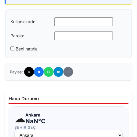
Kullanıcı adı:
Parola:
Beni hatırla
Paylaş:
Hava Durumu
☁
Ankara
NaN°C
ŞEHIR SEÇ