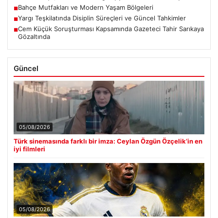
Bahçe Mutfakları ve Modern Yaşam Bölgeleri
■
Yargı Teşkilatında Disiplin Süreçleri ve Güncel Tahkimler
■
Cem Küçük Soruşturması Kapsamında Gazeteci Tahir Sarıkaya
■
Gözaltında
Güncel
05/08/2026
Türk sinemasında farklı bir imza: Ceylan Özgün Özçelik’in en
iyi filmleri
05/08/2026