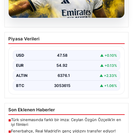
05.08.2026
Fenerbahçe, Real Madrid’in genç
Piyasa Verileri
yıldızını transfer ediyor!
USD
47.58
▲ +0.10%
EUR
54.92
▲ +0.13%
ALTIN
6376.1
▲ +2.33%
BTC
3053615
▲ +1.06%
Son Eklenen Haberler
Türk sinemasında farklı bir imza: Ceylan Özgün Özçelik’in en
■
iyi filmleri
Fenerbahçe, Real Madrid’in genç yıldızını transfer ediyor!
■