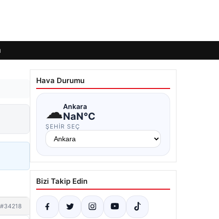
ı
Hava Durumu
☁
Ankara
NaN°C
ŞEHIR SEÇ
Bizi Takip Edin
#34218