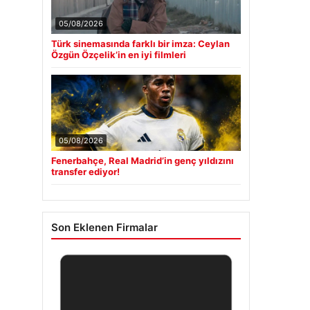
05/08/2026
Türk sinemasında farklı bir imza: Ceylan
Özgün Özçelik’in en iyi filmleri
05/08/2026
Fenerbahçe, Real Madrid’in genç yıldızını
transfer ediyor!
Son Eklenen Firmalar