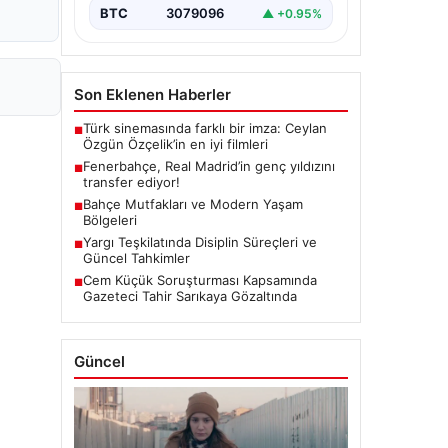
BTC
3079096
▲ +0.95%
Son Eklenen Haberler
Türk sinemasında farklı bir imza: Ceylan
■
Özgün Özçelik’in en iyi filmleri
Fenerbahçe, Real Madrid’in genç yıldızını
■
transfer ediyor!
Bahçe Mutfakları ve Modern Yaşam
■
Bölgeleri
Yargı Teşkilatında Disiplin Süreçleri ve
■
Güncel Tahkimler
Cem Küçük Soruşturması Kapsamında
■
Gazeteci Tahir Sarıkaya Gözaltında
Güncel