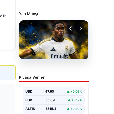
Yan Manşet
 ile
05.08.2026
Fenerbahçe, Real
Piyasa Verileri
Madrid’in genç yıldızını
transfer ediyor!
USD
47.60
▲ +0.06%
EUR
55.09
▲ +0.12%
ALTIN
6515.4
▲ +0.30%