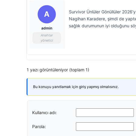
Survivor Ünlüler Gönüllüler 2026’yı
A
Nagihan Karadere, şimdi de yaptır
sağlık durumunun iyi olduğunu söy
admin
Anahtar
yönetici
1 yazı görüntüleniyor (toplam 1)
Bu konuyu yanıtlamak için giriş yapmış olmalısınız.
Kullanıcı adı:
Parola: