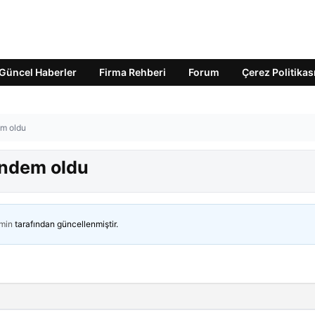
Güncel Haberler
Firma Rehberi
Forum
Çerez Politikas
em oldu
gündem oldu
min
tarafından güncellenmiştir.