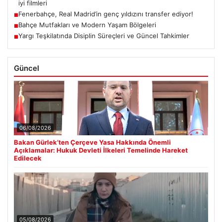
iyi filmleri
Fenerbahçe, Real Madrid’in genç yıldızını transfer ediyor!
■
Bahçe Mutfakları ve Modern Yaşam Bölgeleri
■
Yargı Teşkilatında Disiplin Süreçleri ve Güncel Tahkimler
■
Güncel
06/08/2026
Bakan Gürlek’ten Çerçeve Yasa Hakkında Önemli
Açıklamalar: Hukuk Devleti İlkeleri Temelinde Hareket
Edilecek
05/08/2026