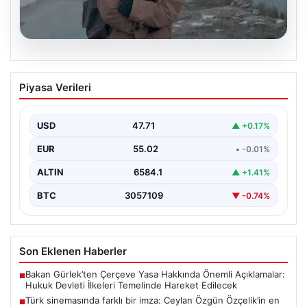
05.08.2026
Türk sinemasında farklı bir imza: Ceylan
Piyasa Verileri
Özgün Özçelik’in en iyi filmleri
USD
47.71
▲ +0.17%
EUR
55.02
• -0.01%
ALTIN
6584.1
▲ +1.41%
BTC
3057109
▼ -0.74%
Son Eklenen Haberler
Bakan Gürlek’ten Çerçeve Yasa Hakkında Önemli Açıklamalar:
■
Hukuk Devleti İlkeleri Temelinde Hareket Edilecek
Türk sinemasında farklı bir imza: Ceylan Özgün Özçelik’in en
■