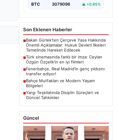
BTC
3079096
▲ +0.95%
Son Eklenen Haberler
Bakan Gürlek’ten Çerçeve Yasa Hakkında
■
Önemli Açıklamalar: Hukuk Devleti İlkeleri
Temelinde Hareket Edilecek
Türk sinemasında farklı bir imza: Ceylan
■
Özgün Özçelik’in en iyi filmleri
Fenerbahçe, Real Madrid’in genç yıldızını
■
transfer ediyor!
Bahçe Mutfakları ve Modern Yaşam
■
Bölgeleri
Yargı Teşkilatında Disiplin Süreçleri ve
■
Güncel Tahkimler
Güncel