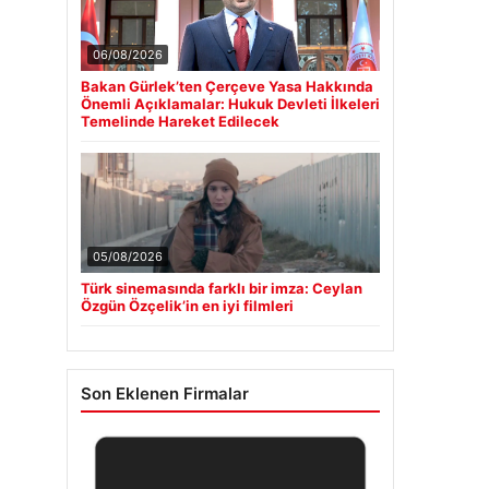
06/08/2026
Bakan Gürlek’ten Çerçeve Yasa Hakkında
Önemli Açıklamalar: Hukuk Devleti İlkeleri
Temelinde Hareket Edilecek
05/08/2026
Türk sinemasında farklı bir imza: Ceylan
Özgün Özçelik’in en iyi filmleri
Son Eklenen Firmalar