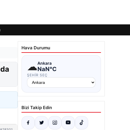
ı
Hava Durumu
☁
Ankara
nda
NaN°C
ŞEHIR SEÇ
Bizi Takip Edin
#28301