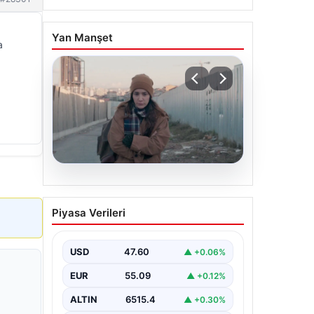
Yan Manşet
a
05.08.2026
Türk sinemasında farklı bir
Piyasa Verileri
imza: Ceylan Özgün
Özçelik’in en iyi filmleri
USD
47.60
▲ +0.06%
EUR
55.09
▲ +0.12%
ALTIN
6515.4
▲ +0.30%