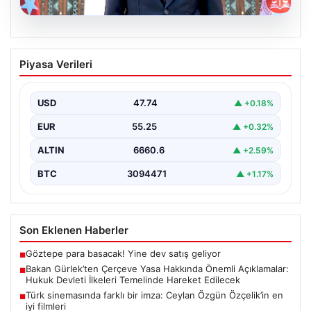
06.08.2026
Bakan Gürlek’ten Çerçeve Yasa
Piyasa Verileri
Hakkında Önemli Açıklamalar: Hukuk
Devleti İlkeleri Temelinde Hareket
Edilecek
USD
47.74
▲ +0.18%
Adalet Bakanı Akın Gürlek, terörle mücadelede yeni bir
EUR
55.25
▲ +0.32%
dönemi başlatacak çerçeve yasanın yürürlüğe
girmesiyle…
ALTIN
6660.6
▲ +2.59%
BTC
3094471
▲ +1.17%
Son Eklenen Haberler
Göztepe para basacak! Yine dev satış geliyor
■
Bakan Gürlek’ten Çerçeve Yasa Hakkında Önemli Açıklamalar:
■
Hukuk Devleti İlkeleri Temelinde Hareket Edilecek
Türk sinemasında farklı bir imza: Ceylan Özgün Özçelik’in en
■
iyi filmleri