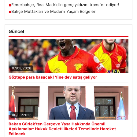
Fenerbahçe, Real Madrid’in genç yıldızını transfer ediyor!
■
Bahçe Mutfakları ve Modern Yaşam Bölgeleri
■
Güncel
07/08/2026
Göztepe para basacak! Yine dev satış geliyor
06/08/2026
Bakan Gürlek’ten Çerçeve Yasa Hakkında Önemli
Açıklamalar: Hukuk Devleti İlkeleri Temelinde Hareket
Edilecek