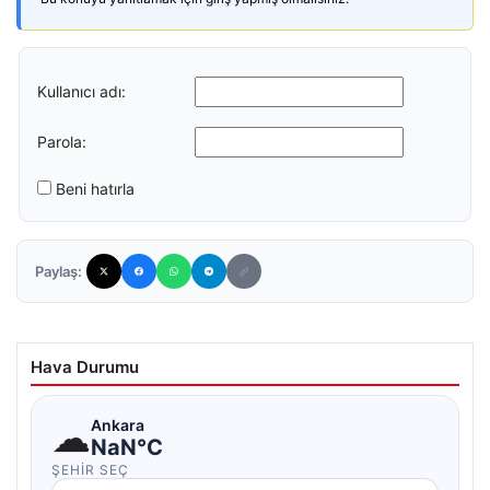
Kullanıcı adı:
Parola:
Beni hatırla
Paylaş:
Hava Durumu
☁
Ankara
NaN°C
ŞEHIR SEÇ