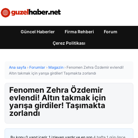
Güncel Haberler
Firma Rehberi
Forum
Çerez Politikası
Ana sayfa
›
Forumlar
›
Magazin
›
Fenomen Zehra Özdemir evlendi!
Altın takmak için yarışa girdiler! Taşımakta zorlandı
Fenomen Zehra Özdemir
evlendi! Altın takmak için
yarışa girdiler! Taşımakta
zorlandı
Bu konu 0 yanıt içerir, 1 izleyen vardır ve en son
4 hafta 1 gün önce