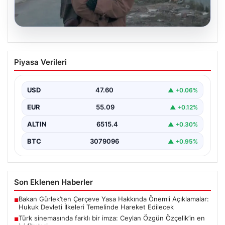
05.08.2026
Türk sinemasında farklı bir imza: Ceylan
Piyasa Verileri
Özgün Özçelik’in en iyi filmleri
USD
47.60
▲ +0.06%
EUR
55.09
▲ +0.12%
ALTIN
6515.4
▲ +0.30%
BTC
3079096
▲ +0.95%
Son Eklenen Haberler
Bakan Gürlek’ten Çerçeve Yasa Hakkında Önemli Açıklamalar:
■
Hukuk Devleti İlkeleri Temelinde Hareket Edilecek
Türk sinemasında farklı bir imza: Ceylan Özgün Özçelik’in en
■