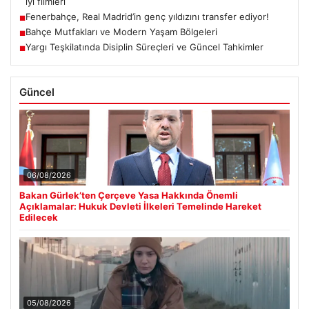
iyi filmleri
Fenerbahçe, Real Madrid’in genç yıldızını transfer ediyor!
■
Bahçe Mutfakları ve Modern Yaşam Bölgeleri
■
Yargı Teşkilatında Disiplin Süreçleri ve Güncel Tahkimler
■
Güncel
06/08/2026
Bakan Gürlek’ten Çerçeve Yasa Hakkında Önemli
Açıklamalar: Hukuk Devleti İlkeleri Temelinde Hareket
Edilecek
05/08/2026