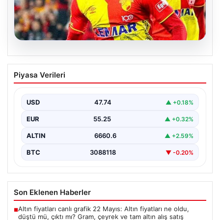
07.08.2026
Göztepe para basacak! Yine dev satış
Piyasa Verileri
geliyor
USD
47.74
▲ +0.18%
EUR
55.25
▲ +0.32%
ALTIN
6660.6
▲ +2.59%
BTC
3088118
▼ -0.20%
Son Eklenen Haberler
Altın fiyatları canlı grafik 22 Mayıs: Altın fiyatları ne oldu,
■
düştü mü, çıktı mı? Gram, çeyrek ve tam altın alış satış