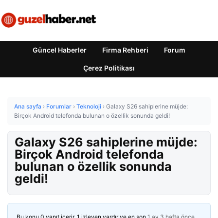
Güncel Haberler
Firma Rehberi
Forum
Çerez Politikası
Ana sayfa
›
Forumlar
›
Teknoloji
›
Galaxy S26 sahiplerine müjde:
Birçok Android telefonda bulunan o özellik sonunda geldi!
Galaxy S26 sahiplerine müjde:
Birçok Android telefonda
bulunan o özellik sonunda
geldi!
Bu konu 0 yanıt içerir, 1 izleyen vardır ve en son
1 ay 3 hafta önce