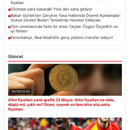
fiyatları
Göztepe para basacak! Yine dev satış geliyor
■
Bakan Gürlek’ten Çerçeve Yasa Hakkında Önemli Açıklamalar:
■
Hukuk Devleti İlkeleri Temelinde Hareket Edilecek
Türk sinemasında farklı bir imza: Ceylan Özgün Özçelik’in en
■
iyi filmleri
Fenerbahçe, Real Madrid’in genç yıldızını transfer ediyor!
■
Güncel
08/08/2026
Altın fiyatları canlı grafik 22 Mayıs: Altın fiyatları ne oldu,
düştü mü, çıktı mı? Gram, çeyrek ve tam altın alış satış
fiyatları